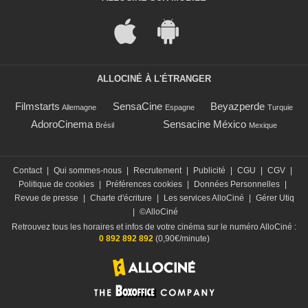
ALLOCINÉ À L'ÉTRANGER
Filmstarts
SensaCine
Beyazperde
Allemagne
Espagne
Turquie
AdoroCinema
Sensacine México
Brésil
Mexique
Contact
|
Qui sommes-nous
|
Recrutement
|
Publicité
|
CGU
|
CGV
|
Politique de cookies
|
Préférences cookies
|
Données Personnelles
|
Revue de presse
|
Charte d'écriture
|
Les services AlloCiné
|
Gérer Utiq
|
©AlloCiné
Retrouvez tous les horaires et infos de votre cinéma sur le numéro AlloCiné :
0 892 892 892
(0,90€/minute)