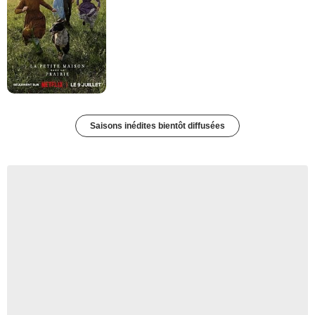
Saisons inédites bientôt diffusées