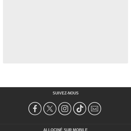
SUIVEZ-NOUS
ALLOCINÉ SUR MOBILE