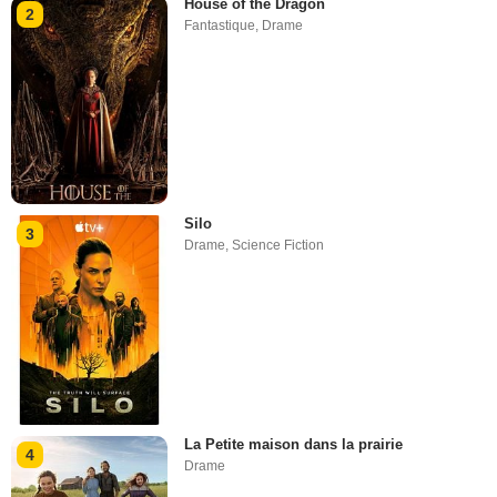
House of the Dragon
2
Fantastique
,
Drame
Silo
3
Drame
,
Science Fiction
La Petite maison dans la prairie
4
Drame