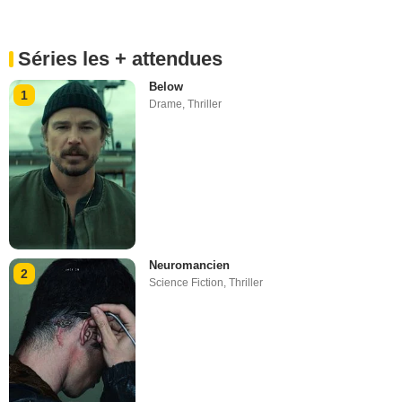
Séries les + attendues
Below
1
Drame
,
Thriller
Neuromancien
2
Science Fiction
,
Thriller