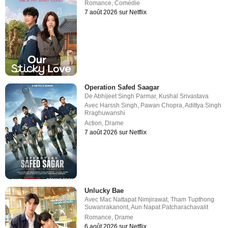
Romance
,
Comédie
7 août 2026 sur Netflix
Operation Safed Saagar
De
Abhijeet Singh Parmar
,
Kushal Srivastava
Avec
Harssh Singh
,
Pawan Chopra
,
Adittya Singh
Rraghuwanshi
Action
,
Drame
7 août 2026 sur Netflix
Unlucky Bae
Avec
Mac Nattapat Nimjirawat
,
Tham Tupthong
Suwanrakanont
,
Aun Napat Patcharachavalit
Romance
,
Drame
6 août 2026 sur Netflix