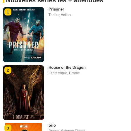
Nouvelles séries les + attendues
Prisoner
1
Thriller
,
Action
House of the Dragon
2
Fantastique
,
Drame
Silo
3
Drame
,
Science Fiction