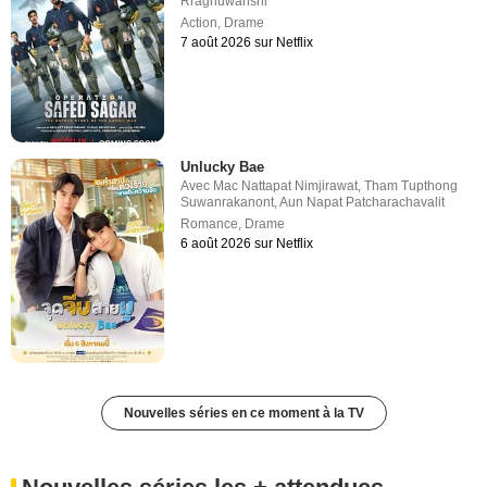
Rraghuwanshi
Action
,
Drame
7 août 2026 sur Netflix
Unlucky Bae
Avec
Mac Nattapat Nimjirawat
,
Tham Tupthong
Suwanrakanont
,
Aun Napat Patcharachavalit
Romance
,
Drame
6 août 2026 sur Netflix
Nouvelles séries en ce moment à la TV