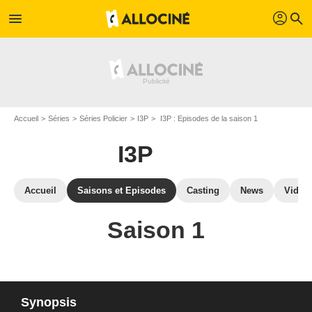
profil
menu
search
Accueil
Séries
Séries Policier
I3P
I3P : Episodes de la saison 1
I3P
Accueil
Saisons et Episodes
Casting
News
Vidéo
Saison 1
Synopsis