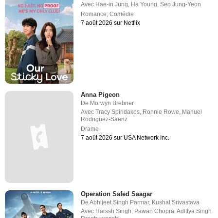
Avec
Hae-in Jung
,
Ha Young
,
Seo Jung-Yeon
Romance
,
Comédie
7 août 2026 sur Netflix
Anna Pigeon
De
Morwyn Brebner
Avec
Tracy Spiridakos
,
Ronnie Rowe
,
Manuel
Rodriguez-Saenz
Drame
7 août 2026 sur USA Network Inc.
Operation Safed Saagar
De
Abhijeet Singh Parmar
,
Kushal Srivastava
Avec
Harssh Singh
,
Pawan Chopra
,
Adittya Singh