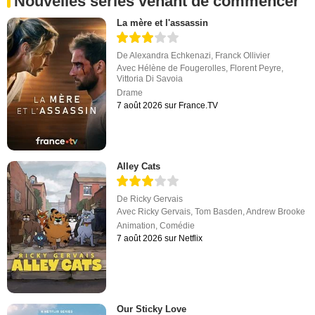
Nouvelles séries venant de commencer
La mère et l'assassin
De
Alexandra Echkenazi
,
Franck Ollivier
Avec
Hélène de Fougerolles
,
Florent Peyre
,
Vittoria Di Savoia
Drame
7 août 2026 sur France.TV
Alley Cats
De
Ricky Gervais
Avec
Ricky Gervais
,
Tom Basden
,
Andrew Brooke
Animation
,
Comédie
7 août 2026 sur Netflix
Our Sticky Love