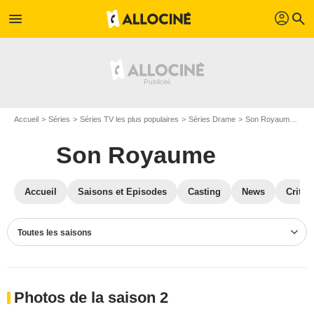
profil
menu
search
Accueil
Séries
Séries TV les plus populaires
Séries Drame
Son Royaume
Ph
Son Royaume
Accueil
Saisons et Episodes
Casting
News
Critiq
Toutes les saisons
Photos de la saison 2