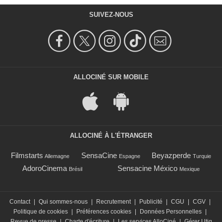
SUIVEZ-NOUS
ALLOCINÉ SUR MOBILE
ALLOCINÉ À L'ÉTRANGER
Filmstarts
SensaCine
Beyazperde
Allemagne
Espagne
Turquie
AdoroCinema
Sensacine México
Brésil
Mexique
Contact
|
Qui sommes-nous
|
Recrutement
|
Publicité
|
CGU
|
CGV
|
Politique de cookies
|
Préférences cookies
|
Données Personnelles
|
Revue de presse
|
Charte d'écriture
|
Les services AlloCiné
|
Gérer Utiq