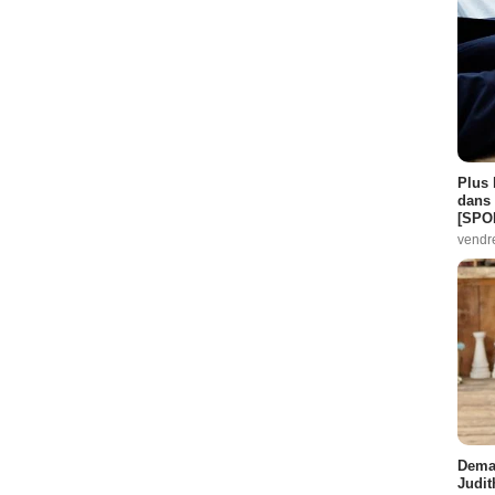
Plus 
dans 
[SPO
vendr
Demai
Judit