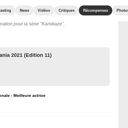
asting
News
Vidéos
Critiques
Récompenses
Photo
ination pour la série "Kamikaze".
ania 2021 (Edition 11)
nale - Meilleure actrice