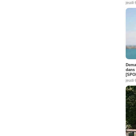
jeudi 
Demai
dans 
[SPO
jeudi 