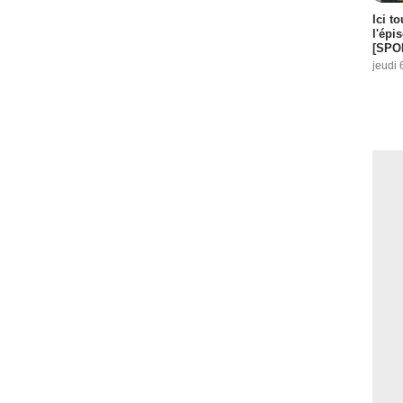
Ici t
l'épi
[SPO
jeudi 