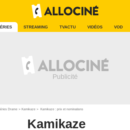
ÉRIES
STREAMING
TVACTU
VIDÉOS
VOD
éries Drame
Kamikaze
Kamikaze : prix et nominations
Kamikaze