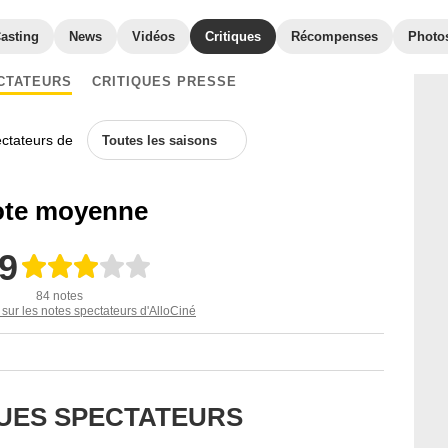
asting
News
Vidéos
Critiques
Récompenses
Photo
CTATEURS
CRITIQUES PRESSE
ectateurs de
Toutes les saisons
te moyenne
,9
84 notes
 sur les notes spectateurs d'AlloCiné
QUES SPECTATEURS