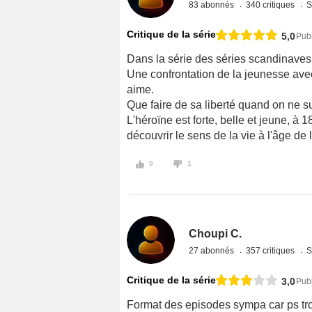
83 abonnés
340 critiques
S
Critique de la série
5,0
Pub
Dans la série des séries scandinaves ce
Une confrontation de la jeunesse avec
aime.
Que faire de sa liberté quand on ne s
L'héroïne est forte, belle et jeune, à 1
découvrir le sens de la vie à l'âge de 
0
1
Choupi C.
27 abonnés
357 critiques
S
Critique de la série
3,0
Pub
Format des episodes sympa car ps tr