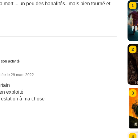
la mort ... un peu des banalités.. mais bien tourné et
1
2
 son activité
liée le 29 mars 2022
rtain
ien exploité
3
prestation à ma chose
4