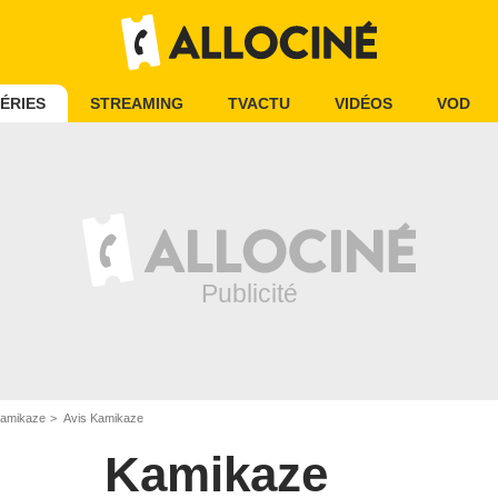
ÉRIES
STREAMING
TVACTU
VIDÉOS
VOD
amikaze
Avis Kamikaze
Kamikaze