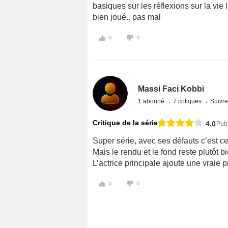
basiques sur les réflexions sur la vie 
bien joué.. pas mal
0
0
Massi Faci Kobbi
1 abonné
7 critiques
Suivre
Critique de la série
4,0
Pub
Super série, avec ses défauts c’est ce
Mais le rendu et le fond reste plutôt b
L’actrice principale ajoute une vraie 
0
0