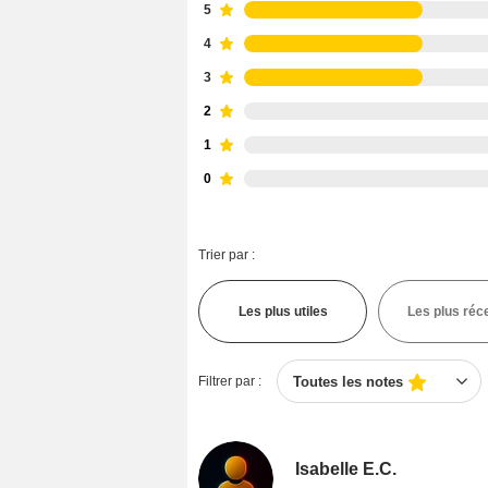
5
4
3
2
1
0
Trier par :
Les plus utiles
Les plus réc
Filtrer par :
Toutes les notes
Isabelle E.C.