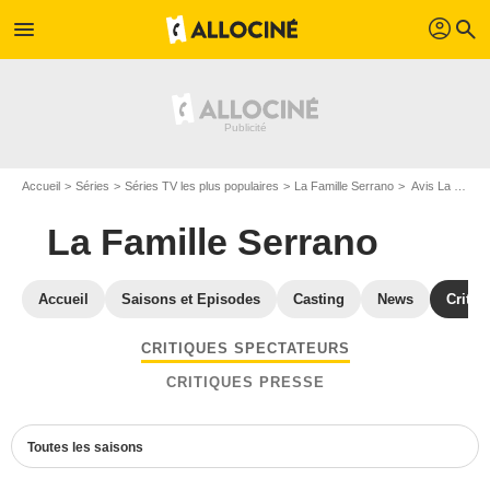
profil
menu
search
Accueil
Séries
Séries TV les plus populaires
La Famille Serrano
Avis La Famille Serrano
La Famille Serrano
Accueil
Saisons et Episodes
Casting
News
Critiq
CRITIQUES SPECTATEURS
CRITIQUES PRESSE
Toutes les saisons