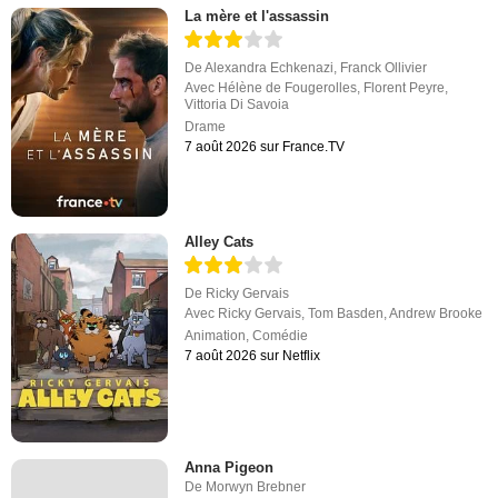
La mère et l'assassin
De
Alexandra Echkenazi
,
Franck Ollivier
Avec
Hélène de Fougerolles
,
Florent Peyre
,
Vittoria Di Savoia
Drame
7 août 2026 sur France.TV
Alley Cats
De
Ricky Gervais
Avec
Ricky Gervais
,
Tom Basden
,
Andrew Brooke
Animation
,
Comédie
7 août 2026 sur Netflix
Anna Pigeon
De
Morwyn Brebner