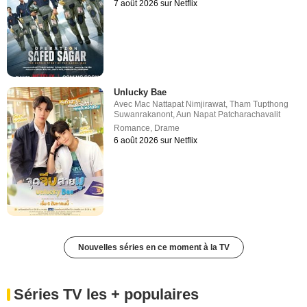
7 août 2026 sur Netflix
Unlucky Bae
Avec
Mac Nattapat Nimjirawat
,
Tham Tupthong
Suwanrakanont
,
Aun Napat Patcharachavalit
Romance
,
Drame
6 août 2026 sur Netflix
Nouvelles séries en ce moment à la TV
Séries TV les + populaires