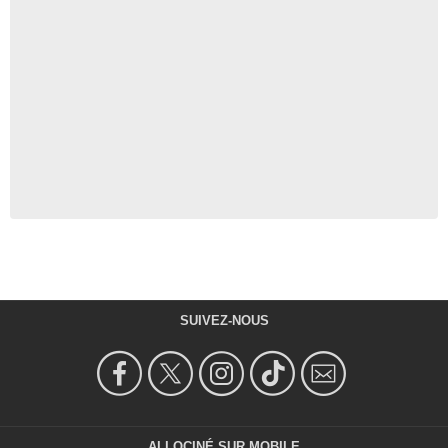
SUIVEZ-NOUS
ALLOCINÉ SUR MOBILE