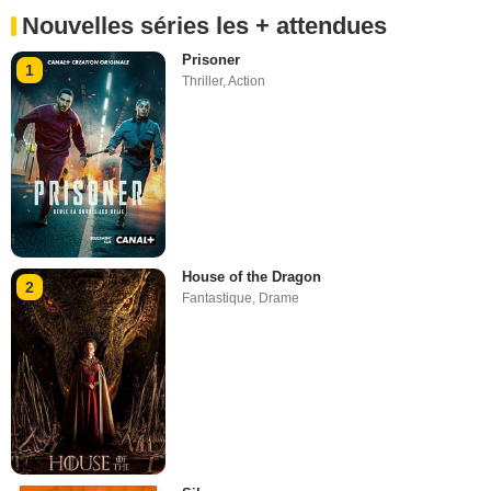
Nouvelles séries les + attendues
Prisoner
1
Thriller
,
Action
House of the Dragon
2
Fantastique
,
Drame