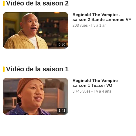
Vidéo de la saison 2
Reginald The Vampire -
saison 2 Bande-annonce VF
203 vues
-
Il y a 1 an
0:50
Vidéo de la saison 1
Reginald The Vampire -
saison 1 Teaser VO
3 745 vues
-
Il y a 4 ans
1:41