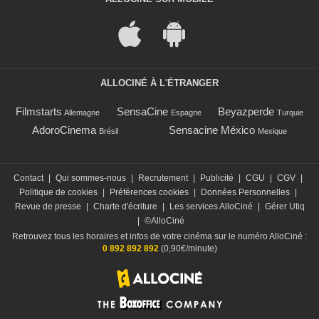
ALLOCINÉ À L'ÉTRANGER
Filmstarts
SensaCine
Beyazperde
Allemagne
Espagne
Turquie
AdoroCinema
Sensacine México
Brésil
Mexique
Contact
|
Qui sommes-nous
|
Recrutement
|
Publicité
|
CGU
|
CGV
|
Politique de cookies
|
Préférences cookies
|
Données Personnelles
|
Revue de presse
|
Charte d'écriture
|
Les services AlloCiné
|
Gérer Utiq
|
©AlloCiné
Retrouvez tous les horaires et infos de votre cinéma sur le numéro AlloCiné :
0 892 892 892
(0,90€/minute)