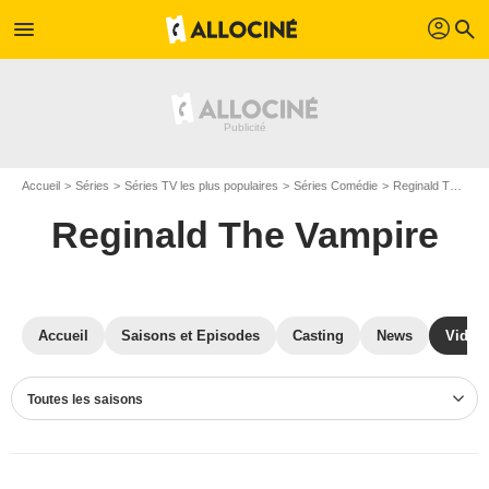
profil
menu
search
Accueil
Séries
Séries TV les plus populaires
Séries Comédie
Reginald The Vampire
Reginald The Vampire
Accueil
Saisons et Episodes
Casting
News
Vidéo
Toutes les saisons