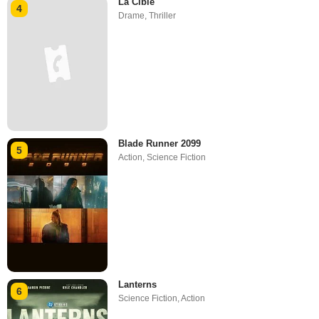
La Cible
4
Drame
,
Thriller
Blade Runner 2099
5
Action
,
Science Fiction
Lanterns
6
Science Fiction
,
Action