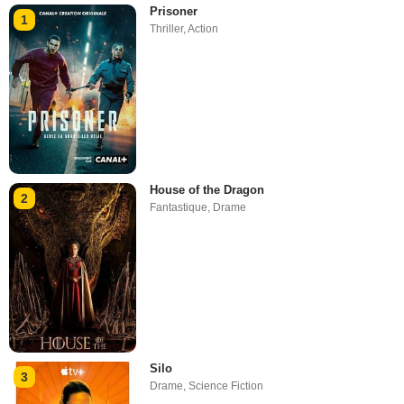
Prisoner
1
Thriller
,
Action
House of the Dragon
2
Fantastique
,
Drame
Silo
3
Drame
,
Science Fiction