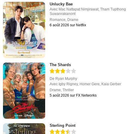
Unlucky Bae
Avec
Mac Nattapat Nimjirawat
,
Tham Tupthong
Suwanrakanont
Romance
,
Drame
6 août 2026 sur Netflix
The Shards
De
Ryan Murphy
Avec
Igby Rigney
,
Homer Gere
,
Kaia Gerber
Drame
,
Thriller
5 août 2026 sur FX Networks
Sterling Point