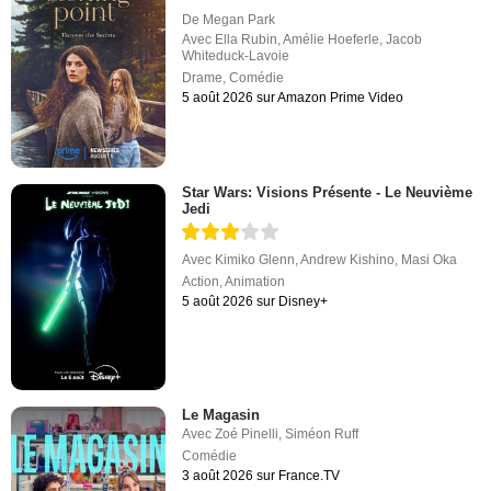
De
Megan Park
Avec
Ella Rubin
,
Amélie Hoeferle
,
Jacob
Whiteduck-Lavoie
Drame
,
Comédie
5 août 2026 sur Amazon Prime Video
Star Wars: Visions Présente - Le Neuvième
Jedi
Avec
Kimiko Glenn
,
Andrew Kishino
,
Masi Oka
Action
,
Animation
5 août 2026 sur Disney+
Le Magasin
Avec
Zoé Pinelli
,
Siméon Ruff
Comédie
3 août 2026 sur France.TV