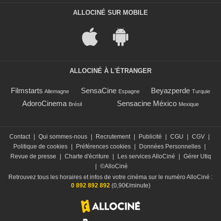
ALLOCINÉ SUR MOBILE
ALLOCINÉ À L'ÉTRANGER
Filmstarts
SensaCine
Beyazperde
Allemagne
Espagne
Turquie
AdoroCinema
Sensacine México
Brésil
Mexique
Contact
|
Qui sommes-nous
|
Recrutement
|
Publicité
|
CGU
|
CGV
|
Politique de cookies
|
Préférences cookies
|
Données Personnelles
|
Revue de presse
|
Charte d'écriture
|
Les services AlloCiné
|
Gérer Utiq
|
©AlloCiné
Retrouvez tous les horaires et infos de votre cinéma sur le numéro AlloCiné :
0 892 892 892
(0,90€/minute)