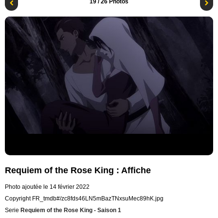
19
/ 26 Photos
Requiem of the Rose King : Affiche
Photo ajoutée le 14 février 2022
Copyright FR_tmdb#/zc8fds46LN5mBazTNxsuMec89hK.jpg
Serie
Requiem of the Rose King - Saison 1