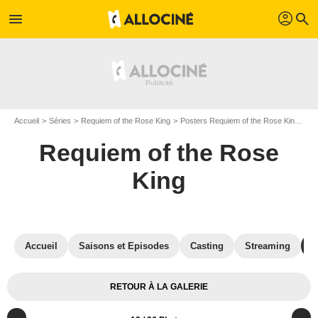
profil
menu
search
Accueil
Séries
Requiem of the Rose King
Posters Requiem of the Rose King
Po
Requiem of the Rose
King
Accueil
Saisons et Episodes
Casting
Streaming
P
RETOUR À LA GALERIE