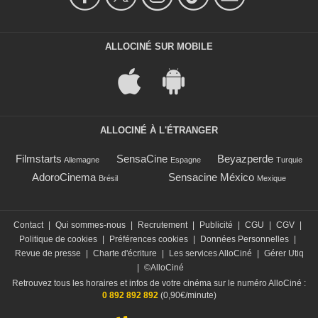
ALLOCINÉ SUR MOBILE
ALLOCINÉ À L'ÉTRANGER
Filmstarts
SensaCine
Beyazperde
Allemagne
Espagne
Turquie
AdoroCinema
Sensacine México
Brésil
Mexique
Contact
|
Qui sommes-nous
|
Recrutement
|
Publicité
|
CGU
|
CGV
|
Politique de cookies
|
Préférences cookies
|
Données Personnelles
|
Revue de presse
|
Charte d'écriture
|
Les services AlloCiné
|
Gérer Utiq
|
©AlloCiné
Retrouvez tous les horaires et infos de votre cinéma sur le numéro AlloCiné :
0 892 892 892
(0,90€/minute)