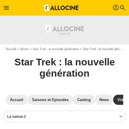
profil
menu
search
Accueil
Séries
Star Trek : la nouvelle génération
Star Trek : la nouvelle génération S02
Star Trek : la nouvelle
génération
Accueil
Saisons et Episodes
Casting
News
Vidéo
La saison 2