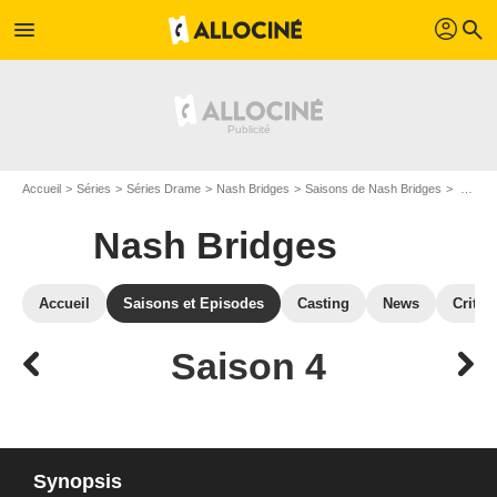
profil
menu
search
Accueil
Séries
Séries Drame
Nash Bridges
Saisons de Nash Bridges
Nash Bridges : Episodes de la saison 4
Nash Bridges
Accueil
Saisons et Episodes
Casting
News
Critiq
Saison 4
Synopsis