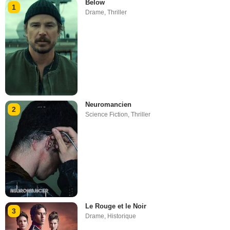
Below
1
Drame
,
Thriller
Neuromancien
2
Science Fiction
,
Thriller
Le Rouge et le Noir
3
Drame
,
Historique