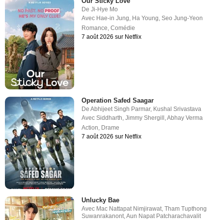
Our Sticky Love
De
Ji-Hye Mo
Avec
Hae-in Jung
,
Ha Young
,
Seo Jung-Yeon
Romance
,
Comédie
7 août 2026 sur Netflix
Operation Safed Saagar
De
Abhijeet Singh Parmar
,
Kushal Srivastava
Avec
Siddharth
,
Jimmy Shergill
,
Abhay Verma
Action
,
Drame
7 août 2026 sur Netflix
Unlucky Bae
Avec
Mac Nattapat Nimjirawat
,
Tham Tupthong
Suwanrakanont
,
Aun Napat Patcharachavalit