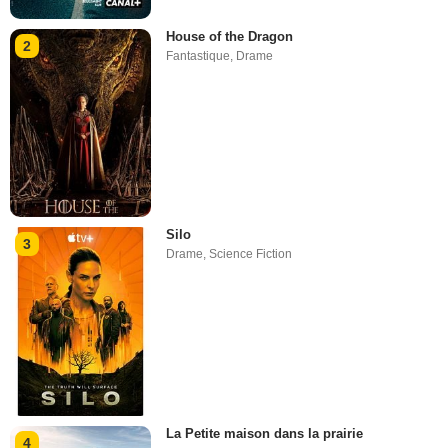
House of the Dragon
2
Fantastique
,
Drame
Silo
3
Drame
,
Science Fiction
La Petite maison dans la prairie
4