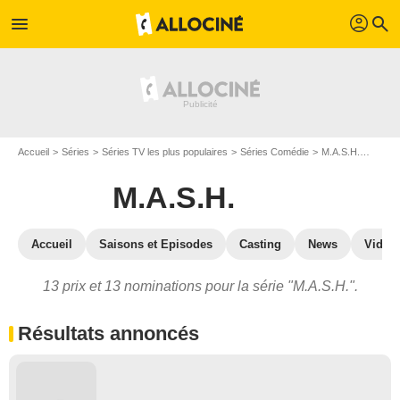
profil
menu
search
Accueil
Séries
Séries TV les plus populaires
Séries Comédie
M.A.S.H.
M.A.S.
M.A.S.H.
Accueil
Saisons et Episodes
Casting
News
Vidéo
13 prix et 13 nominations pour la série "M.A.S.H.".
Résultats annoncés