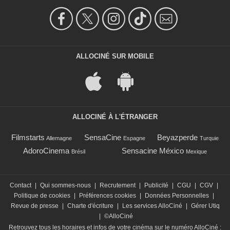
ALLOCINÉ SUR MOBILE
ALLOCINÉ À L'ÉTRANGER
Filmstarts
SensaCine
Beyazperde
Allemagne
Espagne
Turquie
AdoroCinema
Sensacine México
Brésil
Mexique
Contact
|
Qui sommes-nous
|
Recrutement
|
Publicité
|
CGU
|
CGV
|
Politique de cookies
|
Préférences cookies
|
Données Personnelles
|
Revue de presse
|
Charte d'écriture
|
Les services AlloCiné
|
Gérer Utiq
|
©AlloCiné
Retrouvez tous les horaires et infos de votre cinéma sur le numéro AlloCiné :