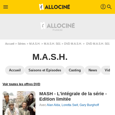
profil
menu
search
Accueil
Séries
M.A.S.H.
M.A.S.H. S01
DVD M.A.S.H.
DVD M.A.S.H. S01
M.A.S.H.
Accueil
Saisons et Episodes
Casting
News
Vidéo
Voir toutes les offres DVD
MASH - L'intégrale de la série -
Edition limitée
Avec
Alan Alda
,
Loretta Swit
,
Gary Burghoff