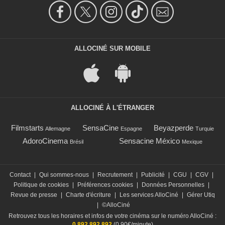
ALLOCINÉ SUR MOBILE
ALLOCINÉ À L'ÉTRANGER
Filmstarts
SensaCine
Beyazperde
Allemagne
Espagne
Turquie
AdoroCinema
Sensacine México
Brésil
Mexique
Contact
|
Qui sommes-nous
|
Recrutement
|
Publicité
|
CGU
|
CGV
|
Politique de cookies
|
Préférences cookies
|
Données Personnelles
|
Revue de presse
|
Charte d'écriture
|
Les services AlloCiné
|
Gérer Utiq
|
©AlloCiné
Retrouvez tous les horaires et infos de votre cinéma sur le numéro AlloCiné :
0 892 892 892
(0,90€/minute)