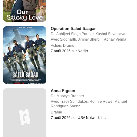
Operation Safed Saagar
De
Abhijeet Singh Parmar
,
Kushal Srivastava
Avec
Siddharth
,
Jimmy Shergill
,
Abhay Verma
Action
,
Drame
7 août 2026 sur Netflix
Anna Pigeon
De
Morwyn Brebner
Avec
Tracy Spiridakos
,
Ronnie Rowe
,
Manuel
Rodriguez-Saenz
Drame
7 août 2026 sur USA Network Inc.