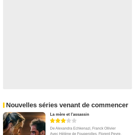
Nouvelles séries venant de commencer
La mère et l'assassin
De
Alexandra Echkenazi
,
Franck Ollivier
Avec
Hélène de Fougerolles
,
Florent Peyre
,