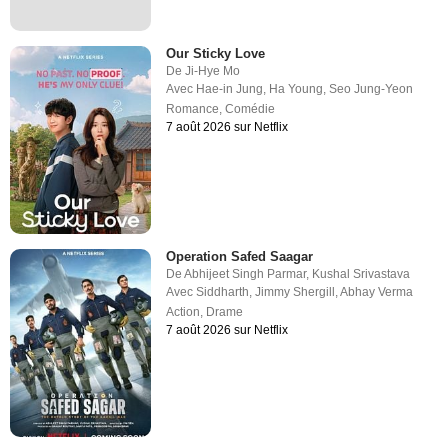
Our Sticky Love
De
Ji-Hye Mo
Avec
Hae-in Jung
,
Ha Young
,
Seo Jung-Yeon
Romance
,
Comédie
7 août 2026 sur Netflix
Operation Safed Saagar
De
Abhijeet Singh Parmar
,
Kushal Srivastava
Avec
Siddharth
,
Jimmy Shergill
,
Abhay Verma
Action
,
Drame
7 août 2026 sur Netflix