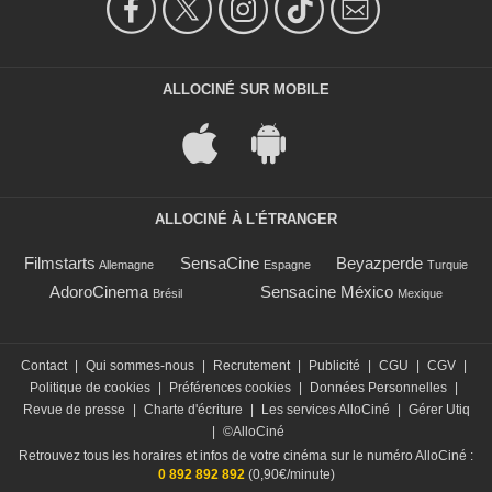
ALLOCINÉ SUR MOBILE
ALLOCINÉ À L'ÉTRANGER
Filmstarts
SensaCine
Beyazperde
Allemagne
Espagne
Turquie
AdoroCinema
Sensacine México
Brésil
Mexique
Contact
|
Qui sommes-nous
|
Recrutement
|
Publicité
|
CGU
|
CGV
|
Politique de cookies
|
Préférences cookies
|
Données Personnelles
|
Revue de presse
|
Charte d'écriture
|
Les services AlloCiné
|
Gérer Utiq
|
©AlloCiné
Retrouvez tous les horaires et infos de votre cinéma sur le numéro AlloCiné :
0 892 892 892
(0,90€/minute)