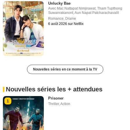
Unlucky Bae
Avec
Mac Nattapat Nimjirawat
,
Tham Tupthong
Suwanrakanont
,
Aun Napat Patcharachavalit
Romance
,
Drame
6 août 2026 sur Netflix
Nouvelles séries en ce moment à la TV
Nouvelles séries les + attendues
Prisoner
1
Thriller
,
Action