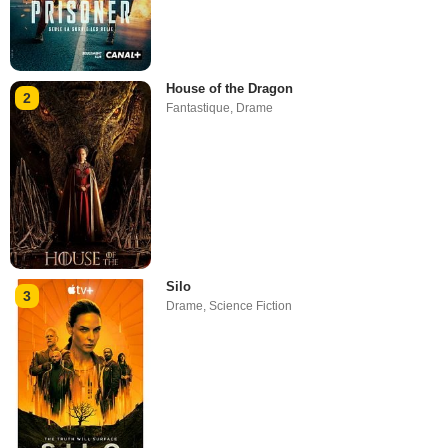
House of the Dragon
2
Fantastique
,
Drame
Silo
3
Drame
,
Science Fiction