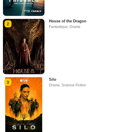
House of the Dragon
2
Fantastique
,
Drame
Silo
3
Drame
,
Science Fiction