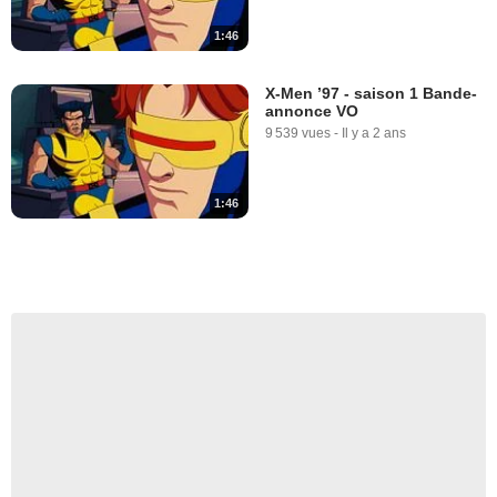
1:46
X-Men ’97 - saison 1 Bande-
annonce VO
9 539 vues
-
Il y a 2 ans
1:46