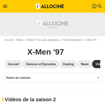
profil
menu
search
Accueil
Séries
Séries TV les plus populaires
Séries Animation
X-Men '97
Vidé
X-Men '97
Accueil
Saisons et Episodes
Casting
News
Vidéo
Toutes les saisons
Vidéos de la saison 2