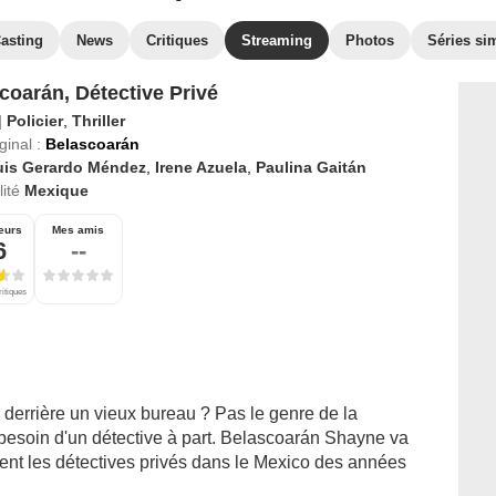
asting
News
Critiques
Streaming
Photos
Séries sim
coarán, Détective Privé
|
Policier
,
Thriller
ginal :
Belascoarán
uis Gerardo Méndez
,
Irene Azuela
,
Paulina Gaitán
ité
Mexique
eurs
Mes amis
6
--
ritiques
derrière un vieux bureau ? Pas le genre de la
soin d'un détective à part. Belascoarán Shayne va
ient les détectives privés dans le Mexico des années