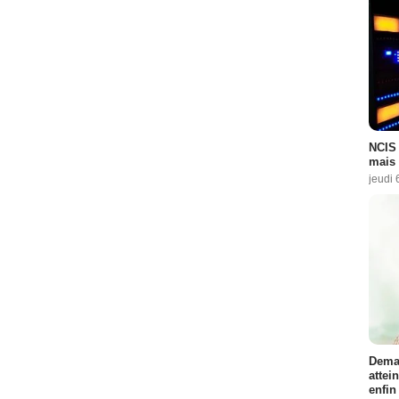
NCIS 
mais 
jeudi 
Demai
attei
enfin