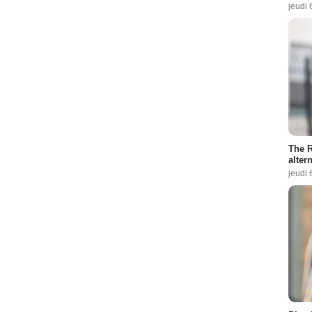
jeudi 
The R
altern
jeudi 