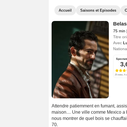
Accueil
Saisons et Episodes
C
Belas
75 min
Titre ori
Avec
L
National
Spectat
3,
25 notes, 4 c
Attendre patiemment en fumant, assis 
maison… Une ville comme Mexico a be
nous montrer de quel bois se chauffa
70.