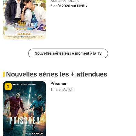
Romance
,
Drame
6 août 2026 sur Netflix
Nouvelles séries en ce moment à la TV
Nouvelles séries les + attendues
Prisoner
1
Thriller
,
Action