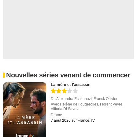
Nouvelles séries venant de commencer
La mère et l'assassin
De
Alexandra Echkenazi
,
Franck Ollivier
Avec
Hélène de Fougerolles
,
Florent Peyre
,
Vittoria Di Savoia
Drame
7 août 2026 sur France.TV