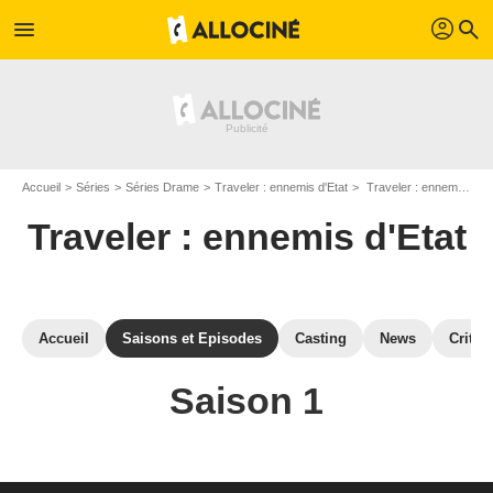
profil
menu
search
Accueil
Séries
Séries Drame
Traveler : ennemis d'Etat
Traveler : ennemis d'Etat : Episodes de la saison 1
Traveler : ennemis d'Etat
Accueil
Saisons et Episodes
Casting
News
Critiq
Saison 1