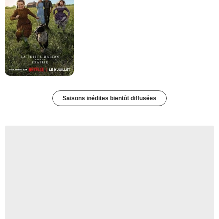
Saisons inédites bientôt diffusées