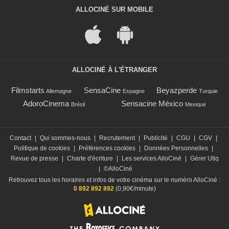
ALLOCINÉ SUR MOBILE
ALLOCINÉ À L'ÉTRANGER
Filmstarts
SensaCine
Beyazperde
Allemagne
Espagne
Turquie
AdoroCinema
Sensacine México
Brésil
Mexique
Contact
|
Qui sommes-nous
|
Recrutement
|
Publicité
|
CGU
|
CGV
|
Politique de cookies
|
Préférences cookies
|
Données Personnelles
|
Revue de presse
|
Charte d'écriture
|
Les services AlloCiné
|
Gérer Utiq
|
©AlloCiné
Retrouvez tous les horaires et infos de votre cinéma sur le numéro AlloCiné :
0 892 892 892
(0,90€/minute)