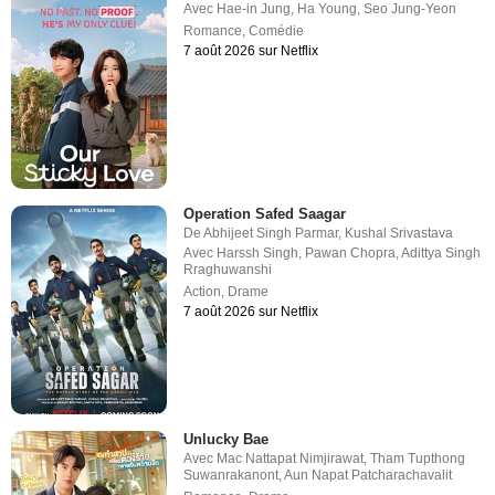
Avec
Hae-in Jung
,
Ha Young
,
Seo Jung-Yeon
Romance
,
Comédie
7 août 2026 sur Netflix
Operation Safed Saagar
De
Abhijeet Singh Parmar
,
Kushal Srivastava
Avec
Harssh Singh
,
Pawan Chopra
,
Adittya Singh
Rraghuwanshi
Action
,
Drame
7 août 2026 sur Netflix
Unlucky Bae
Avec
Mac Nattapat Nimjirawat
,
Tham Tupthong
Suwanrakanont
,
Aun Napat Patcharachavalit