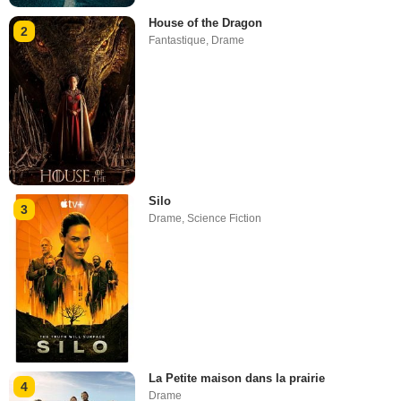
House of the Dragon
2
Fantastique
,
Drame
Silo
3
Drame
,
Science Fiction
La Petite maison dans la prairie
4
Drame