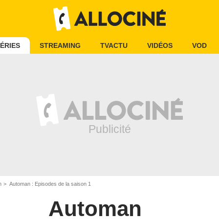
ÉRIES
STREAMING
TVACTU
VIDÉOS
VOD
n
Automan : Episodes de la saison 1
Automan