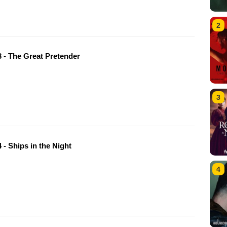
2
 - The Great Pretender
3
- Ships in the Night
4