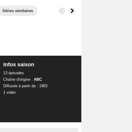
Séries similaires
Infos saison
13 épisodes
Chaîne d'origine :
ABC
Diffusée à partir de : 1983
1 vidéo