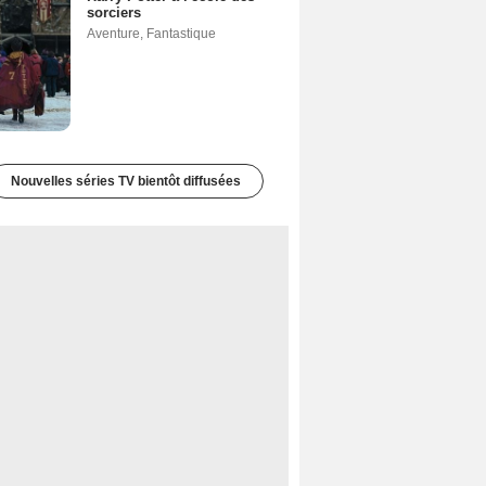
sorciers
Aventure
,
Fantastique
Nouvelles séries TV bientôt diffusées