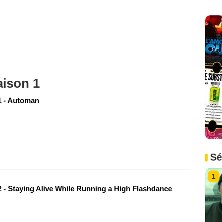
aison 1
 - Automan
Sé
1
 - Staying Alive While Running a High Flashdance