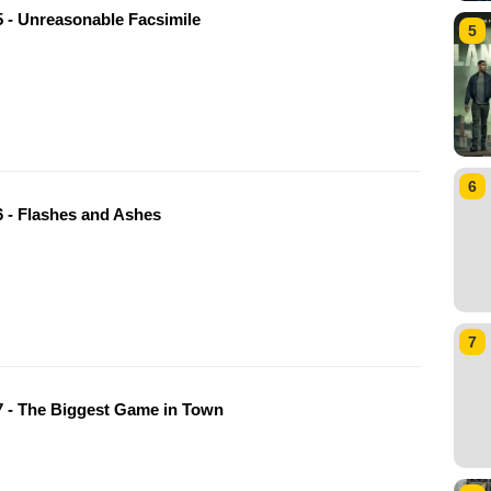
 - Unreasonable Facsimile
5
6
 - Flashes and Ashes
7
 - The Biggest Game in Town