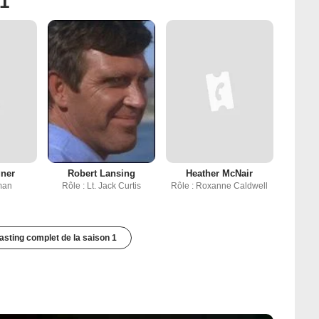
 1
ner
Robert Lansing
Heather McNair
man
Rôle : Lt. Jack Curtis
Rôle : Roxanne Caldwell
casting complet de la saison 1