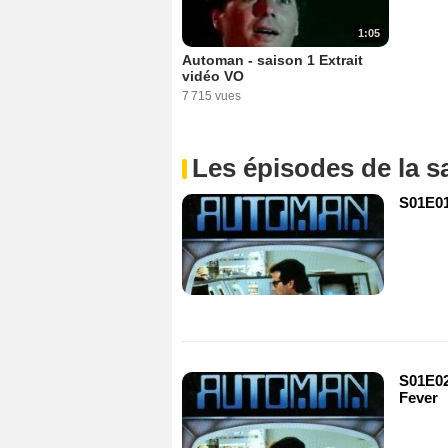
1:05
Automan - saison 1 Extrait
vidéo VO
7 715 vues
Les épisodes de la s
S01E01
S01E02
Fever