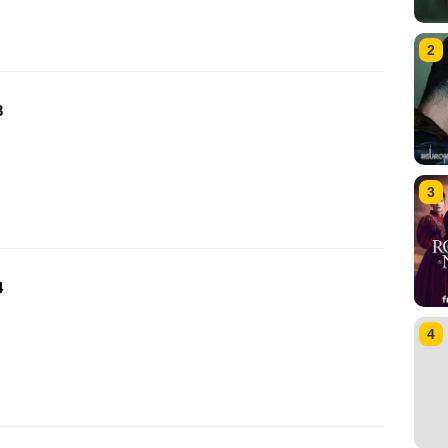
2
3
3
4
4