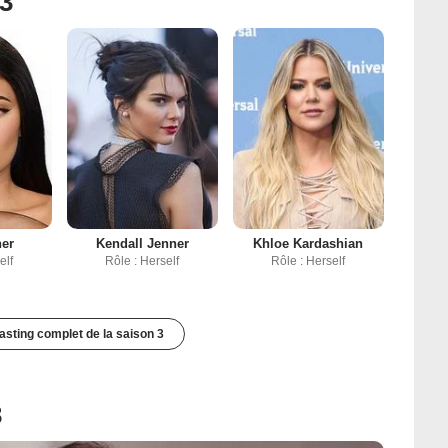
 3
ner
Kendall Jenner
Khloe Kardashian
elf
Rôle : Herself
Rôle : Herself
casting complet de la saison 3
3