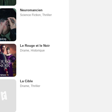
Neuromancien
Science Fiction
,
Thriller
Le Rouge et le Noir
Drame
,
Historique
La Cible
Drame
,
Thriller