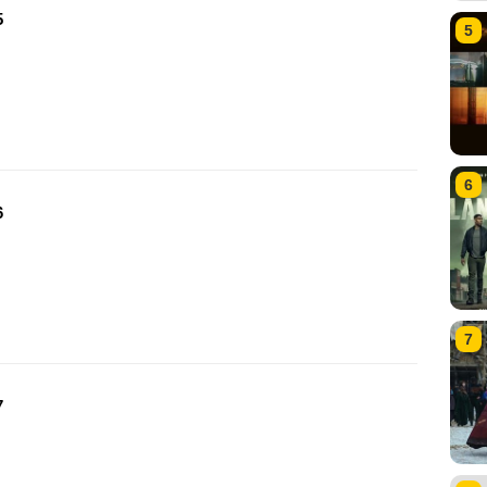
5
5
6
6
7
7