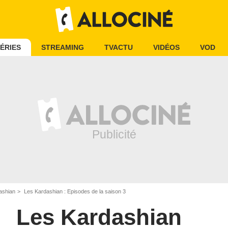
ÉRIES
STREAMING
TVACTU
VIDÉOS
VOD
ashian
Les Kardashian : Episodes de la saison 3
Les Kardashian