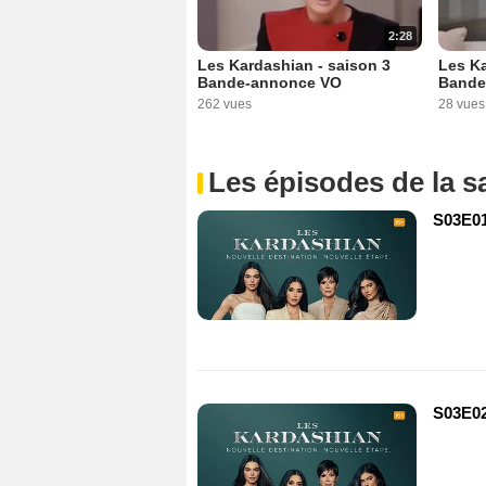
2:28
Les Kardashian - saison 3
Les Ka
Bande-annonce VO
Bande
262 vues
28 vues
Les épisodes de la s
S03E0
S03E0