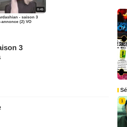
0:45
rdashian - saison 3
-annonce (2) VO
aison 3
1
Sé
1
2