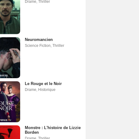
Drame
,
Thriller
Neuromancien
Science Fiction
,
Thriller
Le Rouge et le Noir
Drame
,
Historique
Monstre : L'histoire de Lizzie
Borden
Drame
,
Thriller