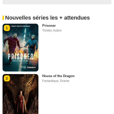
Nouvelles séries les + attendues
Prisoner
1
Thriller
,
Action
House of the Dragon
2
Fantastique
,
Drame