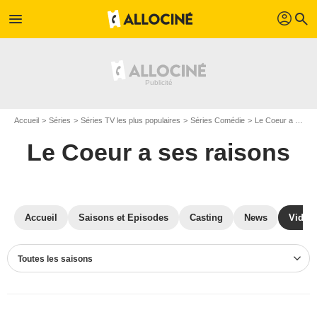
profil
menu
search
Accueil
Séries
Séries TV les plus populaires
Séries Comédie
Le Coeur a ses raisons
Le Coeur a ses raisons
Accueil
Saisons et Episodes
Casting
News
Vidéo
Toutes les saisons