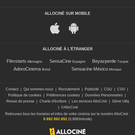
ALLOCINÉ SUR MOBILE
ALLOCINÉ À L'ÉTRANGER
Filmstarts
SensaCine
Beyazperde
Allemagne
Espagne
Turquie
AdoroCinema
Sensacine México
Brésil
Mexique
Contact
|
Qui sommes-nous
|
Recrutement
|
Publicité
|
CGU
|
CGV
|
Politique de cookies
|
Préférences cookies
|
Données Personnelles
|
Revue de presse
|
Charte d'écriture
|
Les services AlloCiné
|
Gérer Utiq
|
©AlloCiné
Retrouvez tous les horaires et infos de votre cinéma sur le numéro AlloCiné :
0 892 892 892
(0,90€/minute)