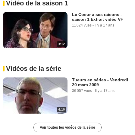
Vidéo de la saison 1
Le Coeur a ses raisons -
saison 1 Extrait vidéo VF
11 024 vues
-
Il y a 17 ans
3:12
Vidéos de la série
Tueurs en séries - Vendredi
20 mars 2009
36 057 vues
-
Il y a 17 ans
4:10
Voir toutes les vidéos de la série