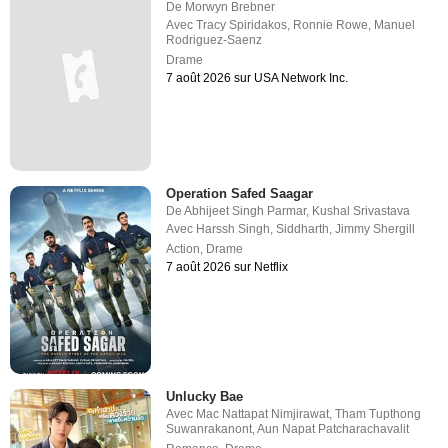
De
Morwyn Brebner
Avec
Tracy Spiridakos
,
Ronnie Rowe
,
Manuel
Rodriguez-Saenz
Drame
7 août 2026 sur USA Network Inc.
Operation Safed Saagar
De
Abhijeet Singh Parmar
,
Kushal Srivastava
Avec
Harssh Singh
,
Siddharth
,
Jimmy Shergill
Action
,
Drame
7 août 2026 sur Netflix
Unlucky Bae
Avec
Mac Nattapat Nimjirawat
,
Tham Tupthong
Suwanrakanont
,
Aun Napat Patcharachavalit