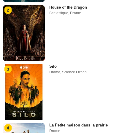
House of the Dragon
2
Fantastique
,
Drame
Silo
3
Drame
,
Science Fiction
La Petite maison dans la prairie
4
Drame