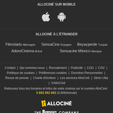
ALLOCINÉ SUR MOBILE
ALLOCINÉ À L'ÉTRANGER
Filmstarts
SensaCine
Beyazperde
Allemagne
Espagne
Turquie
AdoroCinema
Sensacine México
Brésil
Mexique
Contact
|
Qui sommes-nous
|
Recrutement
|
Publicité
|
CGU
|
CGV
|
Politique de cookies
|
Préférences cookies
|
Données Personnelles
|
Revue de presse
|
Charte d'écriture
|
Les services AlloCiné
|
Gérer Utiq
|
©AlloCiné
Retrouvez tous les horaires et infos de votre cinéma sur le numéro AlloCiné :
0 892 892 892
(0,90€/minute)