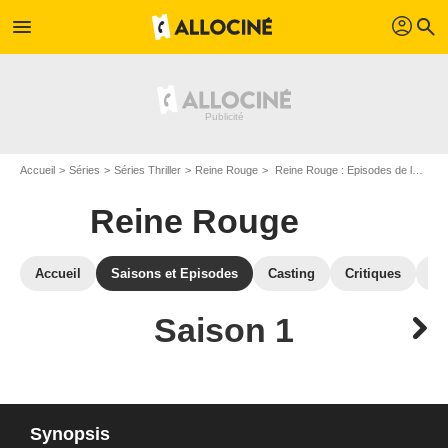
profil
menu
search
Accueil
Séries
Séries Thriller
Reine Rouge
Reine Rouge : Episodes de la saison 1
Reine Rouge
Accueil
Saisons et Episodes
Casting
Critiques
St
Saison 1
Synopsis