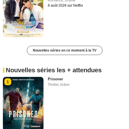
Romance
,
Drame
6 août 2026 sur Netflix
Nouvelles séries en ce moment à la TV
Nouvelles séries les + attendues
Prisoner
1
Thriller
,
Action