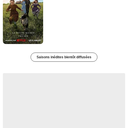
Saisons inédites bientôt diffusées