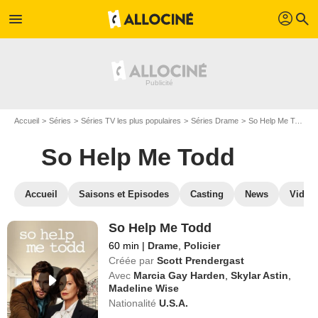
profil
menu
search
Accueil
Séries
Séries TV les plus populaires
Séries Drame
So Help Me Todd
So Help Me Todd
Accueil
Saisons et Episodes
Casting
News
Vidéo
So Help Me Todd
60 min
|
Drame
,
Policier
Créée par
Scott Prendergast
Avec
Marcia Gay Harden
,
Skylar Astin
,
Madeline Wise
Nationalité
U.S.A.