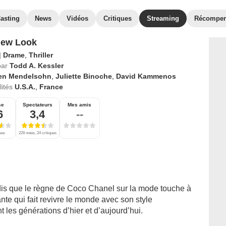
asting
News
Vidéos
Critiques
Streaming
Récompe
New Look
|
Drame
,
Thriller
par
Todd A. Kessler
en Mendelsohn
,
Juliette Binoche
,
David Kammenos
ités
U.S.A.
,
France
se
Spectateurs
Mes amis
6
3,4
--
ques
228 notes, 24 critiques
ndis que le règne de Coco Chanel sur la mode touche à
tante qui fait revivre le monde avec son style
t les générations d’hier et d’aujourd’hui.