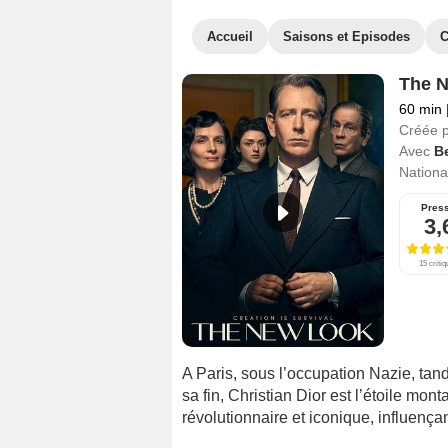
Accueil
Saisons et Episodes
C
The 
60 min
Créée 
Avec
B
National
Pres
3,
15 criti
A Paris, sous l’occupation Nazie, ta
sa fin, Christian Dior est l’étoile mon
révolutionnaire et iconique, influençan