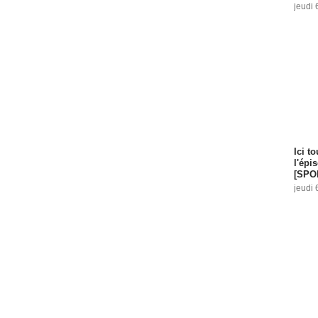
jeudi 
Ici t
l'épi
[SPO
jeudi 