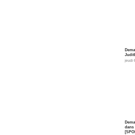
Demai
Judit
jeudi 
Demai
dans 
[SPO