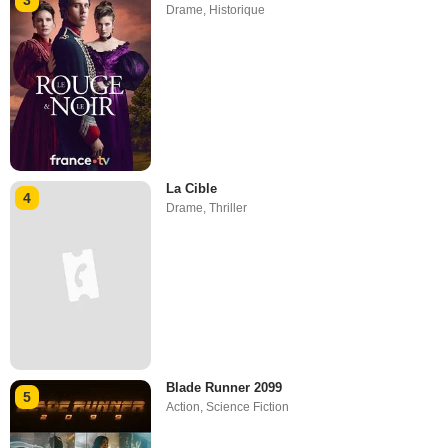
3
Drame
,
Historique
La Cible
4
Drame
,
Thriller
Blade Runner 2099
5
Action
,
Science Fiction