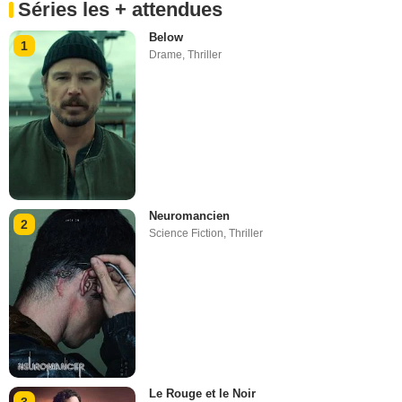
Séries les + attendues
Below
1
Drame
,
Thriller
Neuromancien
2
Science Fiction
,
Thriller
Le Rouge et le Noir