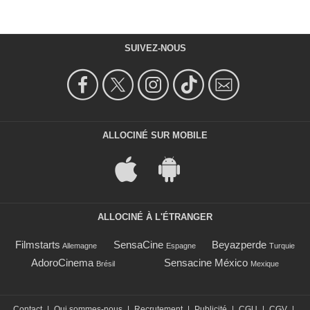
SUIVEZ-NOUS
ALLOCINÉ SUR MOBILE
ALLOCINÉ À L'ÉTRANGER
Filmstarts
SensaCine
Beyazperde
Allemagne
Espagne
Turquie
AdoroCinema
Sensacine México
Brésil
Mexique
Contact
|
Qui sommes-nous
|
Recrutement
|
Publicité
|
CGU
|
CGV
|