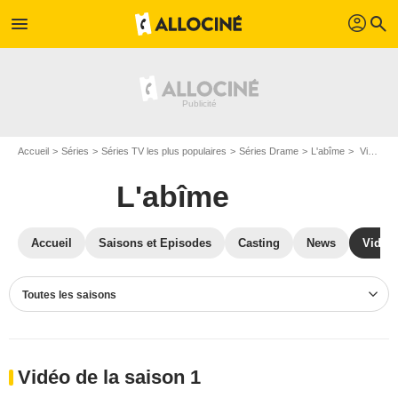
profil
menu
search
Accueil
Séries
Séries TV les plus populaires
Séries Drame
L'abîme
Vidéos L'abîme
L'abîme
Accueil
Saisons et Episodes
Casting
News
Vidéo
Toutes les saisons
Vidéo de la saison 1