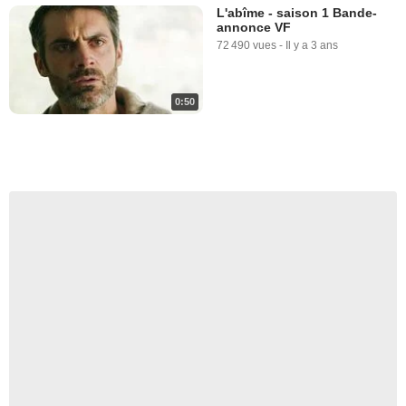
L'abîme - saison 1 Bande-
annonce VF
72 490 vues
-
Il y a 3 ans
0:50