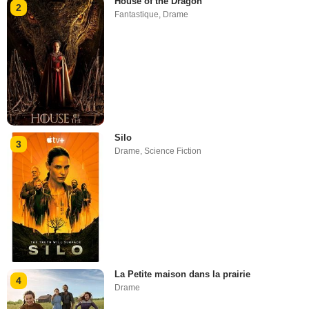
House of the Dragon
2
Fantastique
,
Drame
Silo
3
Drame
,
Science Fiction
La Petite maison dans la prairie
4
Drame