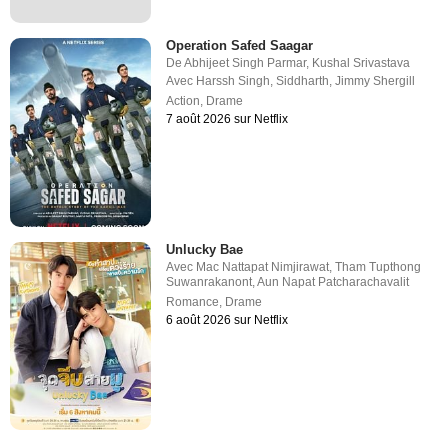
Operation Safed Saagar
De
Abhijeet Singh Parmar
,
Kushal Srivastava
Avec
Harssh Singh
,
Siddharth
,
Jimmy Shergill
Action
,
Drame
7 août 2026 sur Netflix
Unlucky Bae
Avec
Mac Nattapat Nimjirawat
,
Tham Tupthong
Suwanrakanont
,
Aun Napat Patcharachavalit
Romance
,
Drame
6 août 2026 sur Netflix