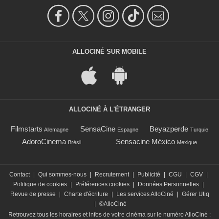
ALLOCINÉ SUR MOBILE
ALLOCINÉ À L'ÉTRANGER
Filmstarts
SensaCine
Beyazperde
Allemagne
Espagne
Turquie
AdoroCinema
Sensacine México
Brésil
Mexique
Contact
|
Qui sommes-nous
|
Recrutement
|
Publicité
|
CGU
|
CGV
|
Politique de cookies
|
Préférences cookies
|
Données Personnelles
|
Revue de presse
|
Charte d'écriture
|
Les services AlloCiné
|
Gérer Utiq
|
©AlloCiné
Retrouvez tous les horaires et infos de votre cinéma sur le numéro AlloCiné :