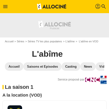
profil
menu
search
Accueil
Séries
Séries TV les plus populaires
L'abîme
L'abîme en VOD
L'abîme
Accueil
Saisons et Episodes
Casting
News
Vidéo
Service proposé par
La saison 1
A la location (VOD)