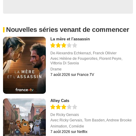
Nouvelles séries venant de commencer
La mère et l'assassin
De
Alexandra Echkenazi
,
Franck Ollivier
Avec
Hélène de Fougerolles
,
Florent Peyre
,
Vittoria Di Savoia
Drame
7 août 2026 sur France.TV
Alley Cats
De
Ricky Gervais
Avec
Ricky Gervais
,
Tom Basden
,
Andrew Brooke
Animation
,
Comédie
7 août 2026 sur Netflix