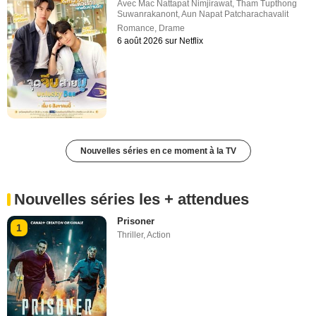
Avec
Mac Nattapat Nimjirawat
,
Tham Tupthong
Suwanrakanont
,
Aun Napat Patcharachavalit
Romance
,
Drame
6 août 2026 sur Netflix
Nouvelles séries en ce moment à la TV
Nouvelles séries les + attendues
Prisoner
1
Thriller
,
Action