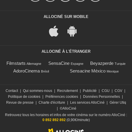
ALLOCINÉ SUR MOBILE
ALLOCINÉ À L'ÉTRANGER
Filmstarts
SensaCine
Beyazperde
Allemagne
Espagne
Turquie
AdoroCinema
Sensacine México
Brésil
Mexique
Contact
|
Qui sommes-nous
|
Recrutement
|
Publicité
|
CGU
|
CGV
|
Politique de cookies
|
Préférences cookies
|
Données Personnelles
|
Revue de presse
|
Charte d'écriture
|
Les services AlloCiné
|
Gérer Utiq
|
©AlloCiné
Retrouvez tous les horaires et infos de votre cinéma sur le numéro AlloCiné :
0 892 892 892
(0,90€/minute)