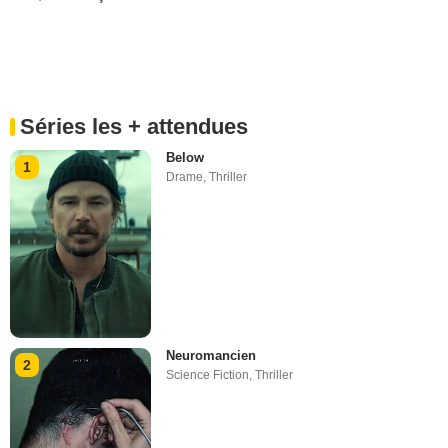
Séries les + attendues
Below
1
Drame
,
Thriller
Neuromancien
2
Science Fiction
,
Thriller