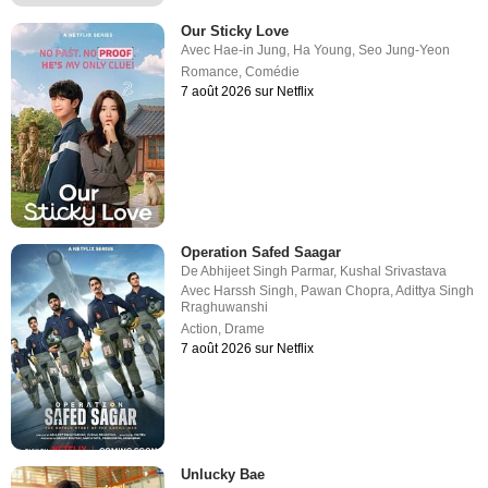
Our Sticky Love
Avec
Hae-in Jung
,
Ha Young
,
Seo Jung-Yeon
Romance
,
Comédie
7 août 2026 sur Netflix
Operation Safed Saagar
De
Abhijeet Singh Parmar
,
Kushal Srivastava
Avec
Harssh Singh
,
Pawan Chopra
,
Adittya Singh
Rraghuwanshi
Action
,
Drame
7 août 2026 sur Netflix
Unlucky Bae