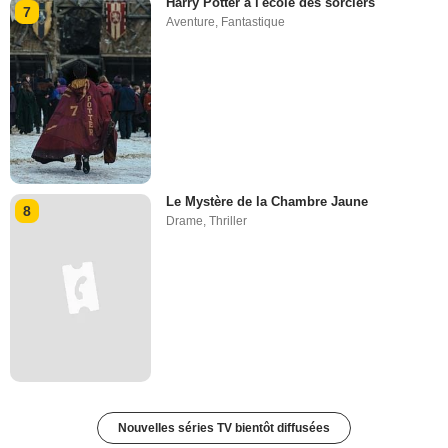
Harry Potter à l'école des sorciers
7
Aventure
,
Fantastique
Le Mystère de la Chambre Jaune
8
Drame
,
Thriller
Nouvelles séries TV bientôt diffusées