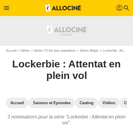
profil
menu
search
Accueil
Séries
Séries TV les plus populaires
Séries Biopic
Lockerbie : Attentat en plein vol
Lockerbie : Attentat en
plein vol
Accueil
Saisons et Episodes
Casting
Vidéos
Crit
3 nominations pour la série "Lockerbie : Attentat en plein
vol".