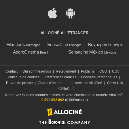
ALLOCINÉ À L'ÉTRANGER
Filmstarts
SensaCine
Beyazperde
Allemagne
Espagne
Turquie
AdoroCinema
Sensacine México
Brésil
Mexique
Contact
|
Qui sommes-nous
|
Recrutement
|
Publicité
|
CGU
|
CGV
|
Politique de cookies
|
Préférences cookies
|
Données Personnelles
|
Revue de presse
|
Charte d'écriture
|
Les services AlloCiné
|
Gérer Utiq
|
©AlloCiné
Retrouvez tous les horaires et infos de votre cinéma sur le numéro AlloCiné :
0 892 892 892
(0,90€/minute)