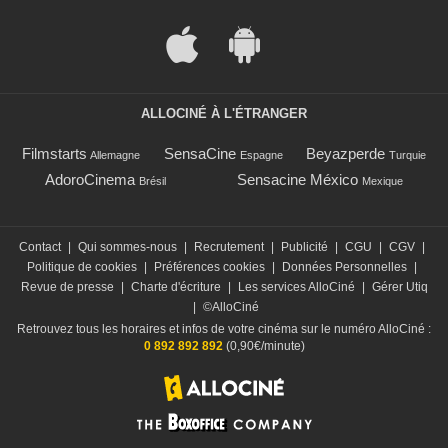
ALLOCINÉ À L'ÉTRANGER
Filmstarts
SensaCine
Beyazperde
Allemagne
Espagne
Turquie
AdoroCinema
Sensacine México
Brésil
Mexique
Contact
|
Qui sommes-nous
|
Recrutement
|
Publicité
|
CGU
|
CGV
|
Politique de cookies
|
Préférences cookies
|
Données Personnelles
|
Revue de presse
|
Charte d'écriture
|
Les services AlloCiné
|
Gérer Utiq
|
©AlloCiné
Retrouvez tous les horaires et infos de votre cinéma sur le numéro AlloCiné :
0 892 892 892
(0,90€/minute)