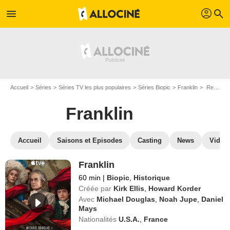
profil
menu
search
Accueil
Séries
Séries TV les plus populaires
Séries Biopic
Franklin
Regarder Franklin en SVOD
Franklin
Accueil
Saisons et Episodes
Casting
News
Vidéo
Franklin
60 min
|
Biopic
,
Historique
Créée par
Kirk Ellis
,
Howard Korder
Avec
Michael Douglas
,
Noah Jupe
,
Daniel
Mays
Nationalités
U.S.A.
,
France