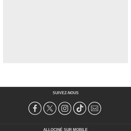
SUIVEZ-NOUS
ALLOCINÉ SUR MOBILE