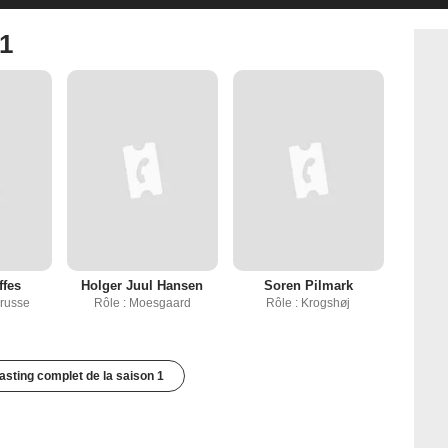
 1
ffes
Holger Juul Hansen
Soren Pilmark
Drusse
Rôle : Moesgaard
Rôle : Krogshøj
casting complet de la saison 1