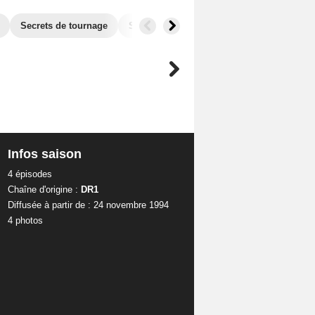
Secrets de tournage
Séries similaires
Infos saison
4 épisodes
Chaîne d'origine :
DR1
Diffusée à partir de : 24 novembre 1994
4 photos