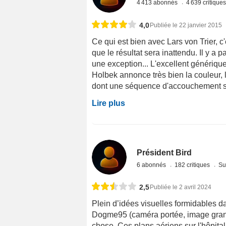
4 413 abonnés
4 639 critique
4,0
Publiée le 22 janvier 2015
Ce qui est bien avec Lars von Trier, c'
que le résultat sera inattendu. Il y a 
une exception... L'excellent génériq
Holbek annonce très bien la couleur, l
dont une séquence d'accouchement su
Lire plus
Président Bird
6 abonnés
182 critiques
Su
2,5
Publiée le 2 avril 2024
Plein d’idées visuelles formidables dan
Dogme95 (caméra portée, image granule
chose. Ces plans aériens sur l'hôpital