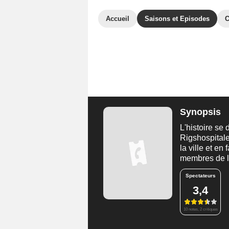
Accueil
Saisons et Episodes
C
Synopsis
L'histoire se
Rigshospitale
la ville et en
membres de l
Spectateurs
3,4
10 notes, 2 critiques