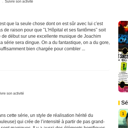
s
Suivre son activité
est que la seule chose dont on est sûr avec lui c'est
pas de raison pour que "L'Hôpital et ses fantômes" soit
ue de début sur une excellente musique de Joachim
a série sera dingue. On a du fantastique, on a du gore,
ffisamment bien chargée pour combler ...
ivre son activité
Sé
1
s cette série, un style de réalisation hérité du
use) qui crée de l’intensité à partir de pas grand-
 sont magiques. Il y a aussi des éléments horrifiques