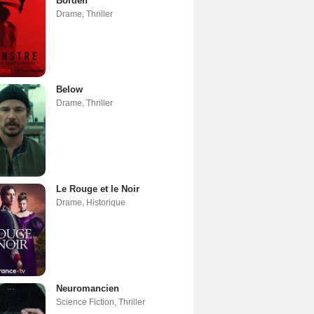
Borden
Drame
,
Thriller
Below
Drame
,
Thriller
Le Rouge et le Noir
Drame
,
Historique
Neuromancien
Science Fiction
,
Thriller