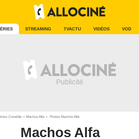
ÉRIES
STREAMING
TVACTU
VIDÉOS
VOD
éries Comédie
Machos Alfa
Photos Machos Alfa
Machos Alfa