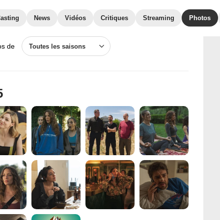
asting
News
Vidéos
Critiques
Streaming
Photos
os de
Toutes les saisons
5