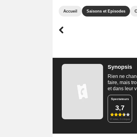
Accueil
Saisons et Episodes
C
Synopsis
Rien ne chan
faire, mais t
et dans leur v
Spectateurs
3,7
37 notes, 3 critiques