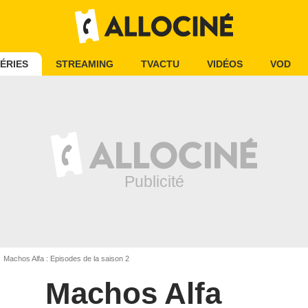
ÉRIES
STREAMING
TVACTU
VIDÉOS
VOD
Machos Alfa : Episodes de la saison 2
Machos Alfa