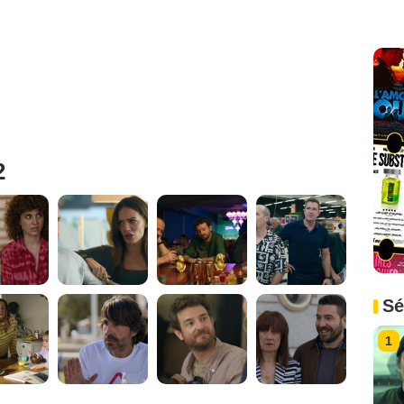
2
Sé
1