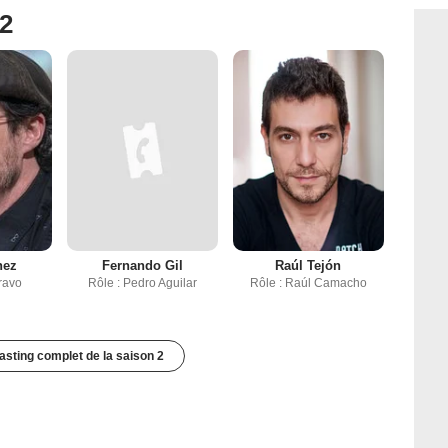
 2
nez
Fernando Gil
Raúl Tejón
Bravo
Rôle : Pedro Aguilar
Rôle : Raúl Camacho
casting complet de la saison 2