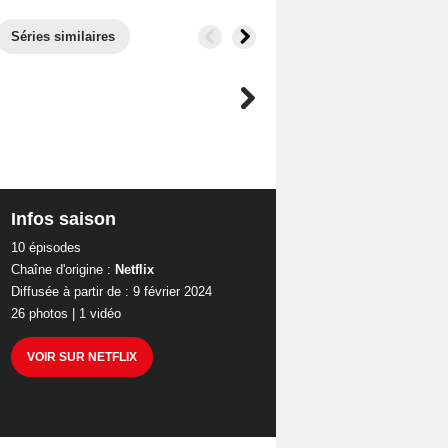
Séries similaires
Infos saison
10 épisodes
Chaîne d'origine :
Netflix
Diffusée à partir de : 9 février 2024
26 photos
|
1 vidéo
VOIR SUR NETFLIX