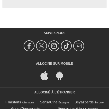
SUIVEZ-NOUS
ALLOCINÉ SUR MOBILE
ALLOCINÉ À L'ÉTRANGER
Filmstarts
SensaCine
Beyazperde
Allemagne
Espagne
Turquie
AdoroCinema
Sensacine México
Brésil
Mexique