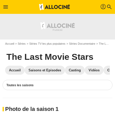
profil
menu
search
Accueil
Séries
Séries TV les plus populaires
Séries Documentaire
The Last Movie Stars
The Last Movie Stars
Accueil
Saisons et Episodes
Casting
Vidéos
Crit
Toutes les saisons
Photo de la saison 1