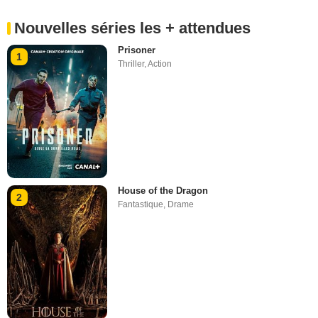
Nouvelles séries les + attendues
Prisoner
1
Thriller
,
Action
House of the Dragon
2
Fantastique
,
Drame