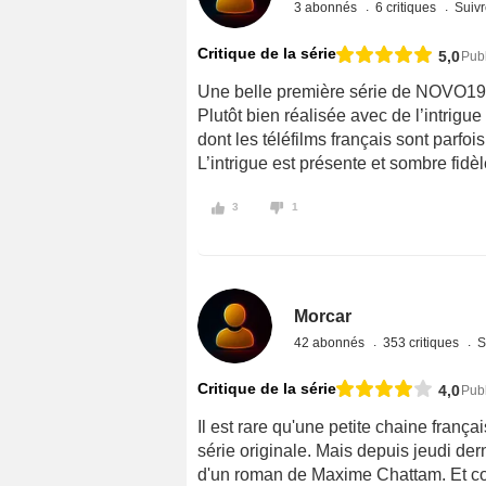
3 abonnés
6 critiques
Suivr
Critique de la série
5,0
Publ
Une belle première série de NOVO19
Plutôt bien réalisée avec de l’intrigue
dont les téléfilms français sont parfois
L’intrigue est présente et sombre fid
3
1
Morcar
42 abonnés
353 critiques
S
Critique de la série
4,0
Publ
Il est rare qu'une petite chaine fra
série originale. Mais depuis jeudi der
d'un roman de Maxime Chattam. Et comm