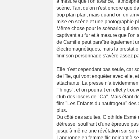
à mesure que l'on avance, l'atmosphèr
scène. Tant qu'on n'est encore que dan
trop plan plan, mais quand on en arri
mise en scène et une photographie plu
Même chose pour le scénario qui dém
captivant au fur et à mesure que l'on 
de Camille peut paraître également u
électromagnétiques, mais la prestatio
finir son personnage s'avère assez p
Elle n'est cependant pas seule, car s
de l'île, qui vont enquêter avec elle, e
attachante. La presse n'a évidemmen
Things", et on pourrait en effet y tr
club des losers de "Ca". Mais étant do
film "Les Enfants du naufrageur" des 
plus.
Du côté des adultes, Clothilde Esmé e
détresse, souffrant d'une épreuve passé
jusqu'à même une révélation sur son 
Langronne en femme flic peinant à se 