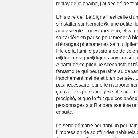
replay de la chaine, j'ai décidé de ten
L'histoire de "Le Signal" est celle d'u
s'installer sur Kernole�, une petite île
adolescente. Lui est médecin, et va re
sa carrière en pause pour mener à bien
d'étranges phénomènes se multiplient.
fille de la famille passionnée de scie
e�lectromagne�tiques aux conséquen
A partir de ce pitch, le scénariste et
fantastique qui peut paraitre au dépar
franchement maline et bien pensée. La
pas nécessaire, car elle n'apporte rien 
ça avec les personnages suffisait amp
précipité, et que le fait que ces phé
personnages sur l'île paraisse être un
ensuite.
La série démarre pourtant un peu fai
l'impression de souffrir des habituels