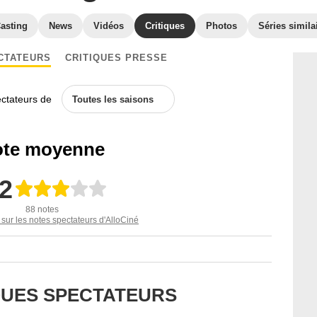
asting
News
Vidéos
Critiques
Photos
Séries simila
CTATEURS
CRITIQUES PRESSE
ectateurs de
Toutes les saisons
te moyenne
,2
88 notes
 sur les notes spectateurs d'AlloCiné
IQUES SPECTATEURS