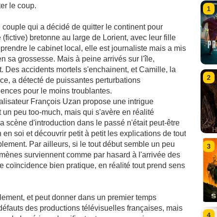
ter le coup.
1
n couple qui a décidé de quitter le continent pour
 (fictive) bretonne au large de Lorient, avec leur fille
prendre le cabinet local, elle est journaliste mais a mis
 sa grossesse. Mais à peine arrivés sur l'île,
 Des accidents mortels s'enchainent, et Camille, la
2
nce, a détecté de puissantes perturbations
ces pour le moins troublantes.
 réalisateur François Uzan propose une intrigue
t un peu too-much, mais qui s'avère en réalité
 scène d'introduction dans le passé n'était peut-être
en soi et découvrir petit à petit les explications de tout
lement. Par ailleurs, si le tout début semble un peu
3
nomènes surviennent comme par hasard à l'arrivée des
e coïncidence bien pratique, en réalité tout prend sens
blement, et peut donner dans un premier temps
 défauts des productions télévisuelles françaises, mais
4