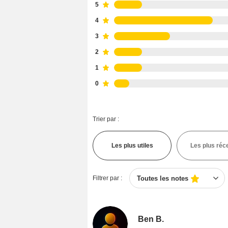
5
4
3
2
1
0
Trier par :
Les plus utiles
Les plus réc
Filtrer par :
Toutes les notes
Ben B.