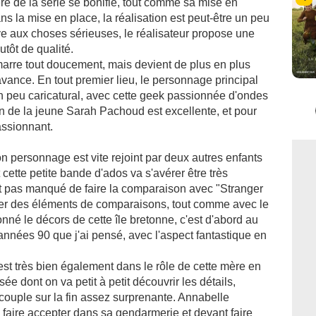
e de la série se bonifie, tout comme sa mise en
s la mise en place, la réalisation est peut-être un peu
ve aux choses sérieuses, le réalisateur propose une
tôt de qualité.
arre tout doucement, mais devient de plus en plus
avance. En tout premier lieu, le personnage principal
n peu caricatural, avec cette geek passionnée d'ondes
n de la jeune Sarah Pachoud est excellente, et pour
assionnant.
on personnage est vite rejoint par deux autres enfants
t cette petite bande d'ados va s'avérer être très
t pas manqué de faire la comparaison avec "Stranger
ouver des éléments de comparaisons, tout comme avec le
nné le décors de cette île bretonne, c'est d'abord au
années 90 que j'ai pensé, avec l'aspect fantastique en
st très bien également dans le rôle de cette mère en
e dont on va petit à petit découvrir les détails,
couple sur la fin assez surprenante. Annabelle
faire accepter dans sa gendarmerie et devant faire