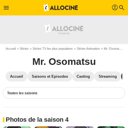
profil
menu
search
Accueil
Séries
Séries TV les plus populaires
Séries Animation
Mr. Osomatsu
Mr. Osomatsu
Accueil
Saisons et Episodes
Casting
Streaming
P
Toutes les saisons
Photos de la saison 4