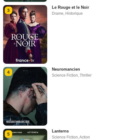
Le Rouge et le Noir
3
Drame
,
Historique
Neuromancien
4
Science Fiction
,
Thriller
Lanterns
5
Science Fiction
,
Action