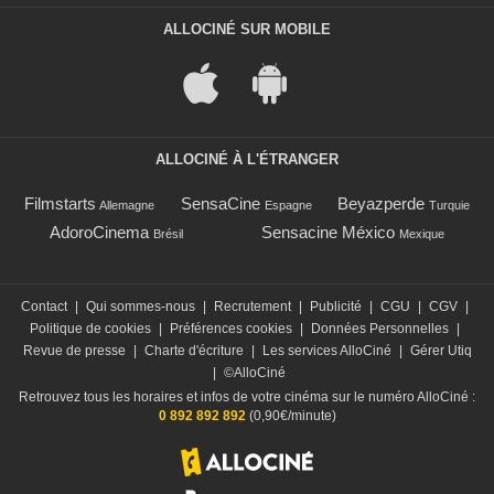
ALLOCINÉ SUR MOBILE
ALLOCINÉ À L'ÉTRANGER
Filmstarts
SensaCine
Beyazperde
Allemagne
Espagne
Turquie
AdoroCinema
Sensacine México
Brésil
Mexique
Contact
|
Qui sommes-nous
|
Recrutement
|
Publicité
|
CGU
|
CGV
|
Politique de cookies
|
Préférences cookies
|
Données Personnelles
|
Revue de presse
|
Charte d'écriture
|
Les services AlloCiné
|
Gérer Utiq
|
©AlloCiné
Retrouvez tous les horaires et infos de votre cinéma sur le numéro AlloCiné :
0 892 892 892
(0,90€/minute)