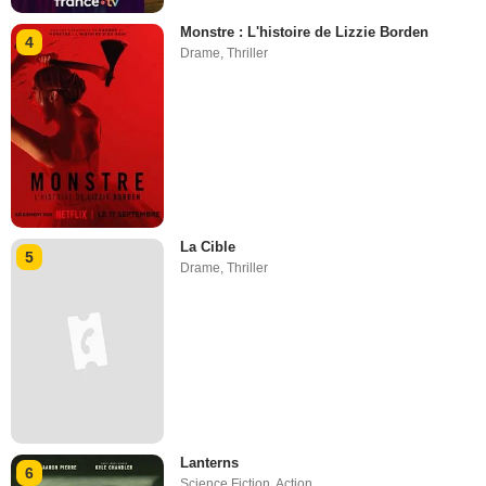
Monstre : L'histoire de Lizzie Borden
4
Drame
,
Thriller
La Cible
5
Drame
,
Thriller
Lanterns
6
Science Fiction
,
Action