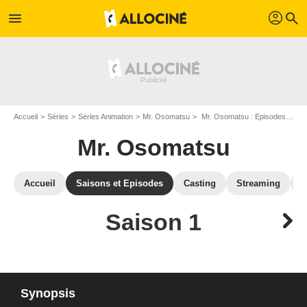
profil
menu
search
Accueil
Séries
Séries Animation
Mr. Osomatsu
Mr. Osomatsu : Episodes de la saison 1
Mr. Osomatsu
Accueil
Saisons et Episodes
Casting
Streaming
P
Saison 1
Synopsis