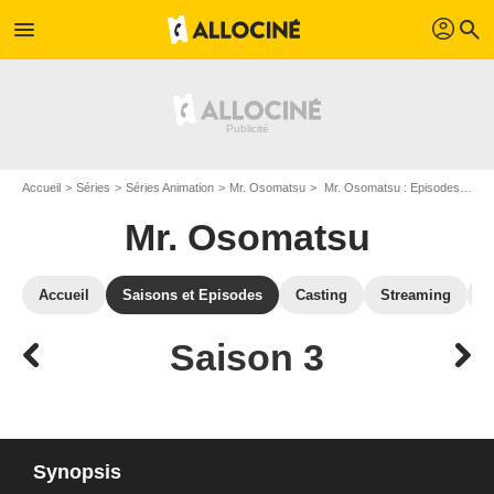
profil
menu
search
Accueil
Séries
Séries Animation
Mr. Osomatsu
Mr. Osomatsu : Episodes de la saison 3
Mr. Osomatsu
Accueil
Saisons et Episodes
Casting
Streaming
P
Saison 3
Synopsis