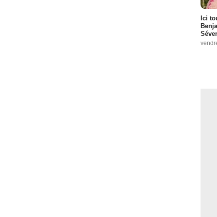
Ici t
Benj
Séver
vendr