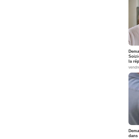
Demai
Soizi
la ré
vendr
Demai
dans 