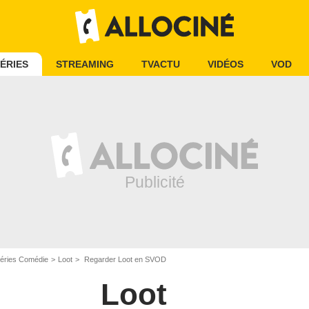
ÉRIES
STREAMING
TVACTU
VIDÉOS
VOD
éries Comédie
Loot
Regarder Loot en SVOD
Loot