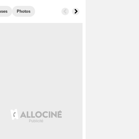
nses
Photos