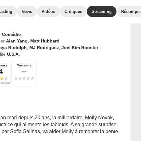
asting
News
Vidéos
Critiques
Streaming
Récompe
|
Comédie
par
Alan Yang
,
Matt Hubbard
aya Rudolph
,
MJ Rodriguez
,
Joel Kim Booster
ité
U.S.A.
teurs
Mes amis
4
--
 critiques
on mari depuis 20 ans, la milliardaire, Molly Novak,
trice qui alimente les tabloïds. A sa grande surprise,
 par Sofia Salinas, va aider Molly à remonter la pente.