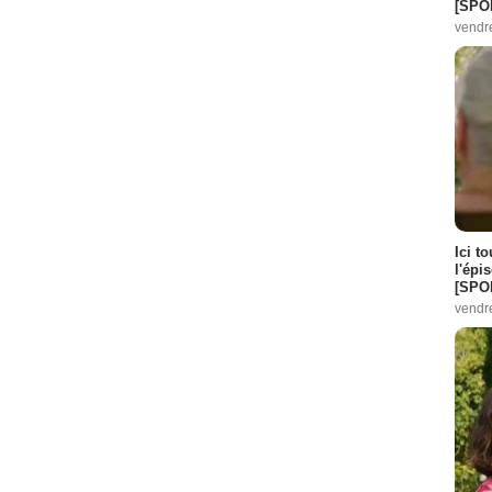
[SPO
vendr
Ici t
l'épi
[SPO
vendr