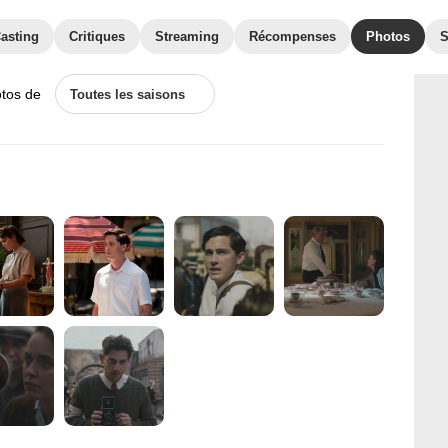
asting
Critiques
Streaming
Récompenses
Photos
S
otos de
Toutes les saisons