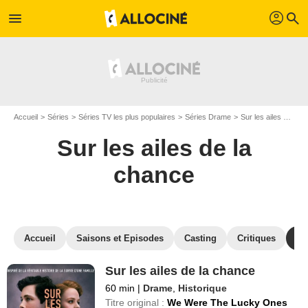
profil
menu
search
Accueil
Séries
Séries TV les plus populaires
Séries Drame
Sur les ailes de la chance
Sur les ailes de la
chance
Accueil
Saisons et Episodes
Casting
Critiques
St
Sur les ailes de la chance
60 min
|
Drame
,
Historique
Titre original :
We Were The Lucky Ones