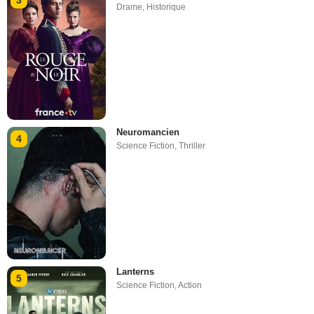
3
Drame
,
Historique
Neuromancien
4
Science Fiction
,
Thriller
Lanterns
5
Science Fiction
,
Action