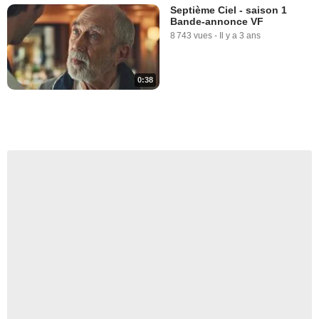
Septième Ciel - saison 1
Bande-annonce VF
8 743 vues
-
Il y a 3 ans
0:38