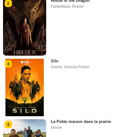
House of the Dragon
2
Fantastique
,
Drame
Silo
3
Drame
,
Science Fiction
La Petite maison dans la prairie
4
Drame