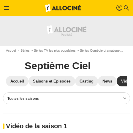
profil
menu
search
Accueil
Séries
Séries TV les plus populaires
Séries Comédie dramatique
Septiè
Septième Ciel
Accueil
Saisons et Episodes
Casting
News
Vidéo
Toutes les saisons
Vidéo de la saison 1