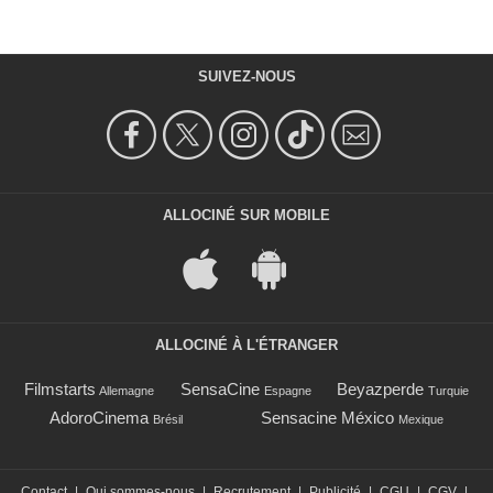
SUIVEZ-NOUS
ALLOCINÉ SUR MOBILE
ALLOCINÉ À L'ÉTRANGER
Filmstarts
SensaCine
Beyazperde
Allemagne
Espagne
Turquie
AdoroCinema
Sensacine México
Brésil
Mexique
Contact
|
Qui sommes-nous
|
Recrutement
|
Publicité
|
CGU
|
CGV
|