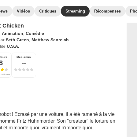
News
Vidéos
Critiques
Streaming
Récompenses
Pho
 Chicken
|
Animation
,
Comédie
par
Seth Green
,
Matthew Senreich
ité
U.S.A.
teurs
Mes amis
8
--
 critiques
obot ! Ecrasé par une voiture, il a été ramené à la vie
 nommé Fritz Huhnmorder. Son "créateur" le torture en
ut et n'importe quoi, vraiment n'importe quoi...