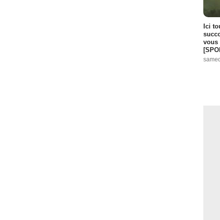
Ici t
succo
vous 
[SPO
samed