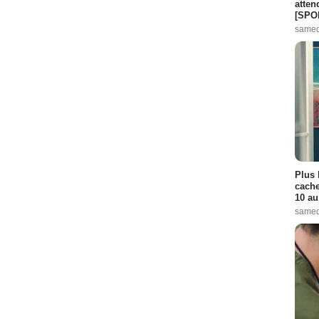
atten
[SPO
samed
Plus 
cache
10 au
samed