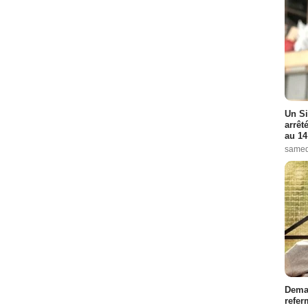
Un Si
arrêt
au 14
samed
Demai
refer