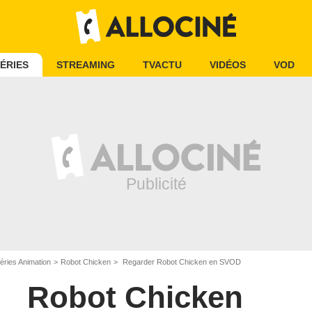
ÉRIES
STREAMING
TVACTU
VIDÉOS
VOD
éries Animation
Robot Chicken
Regarder Robot Chicken en SVOD
Robot Chicken