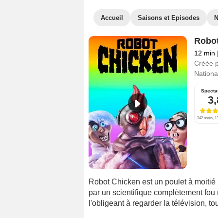
Accueil
Saisons et Episodes
Robot
12 min
Créée 
National
Specta
3,
342 notes, 13
Robot Chicken est un poulet à moitié r
par un scientifique complètement fou
l'obligeant à regarder la télévision, to