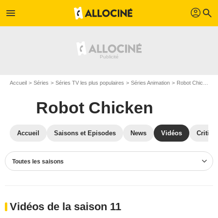
profil
menu
search
Accueil
Séries
Séries TV les plus populaires
Séries Animation
Robot Chicken
Robot Chicken
Accueil
Saisons et Episodes
News
Vidéos
Critiqu
Toutes les saisons
Vidéos de la saison 11