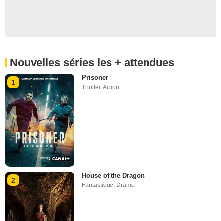
Nouvelles séries les + attendues
Prisoner
1
Thriller
,
Action
House of the Dragon
2
Fantastique
,
Drame