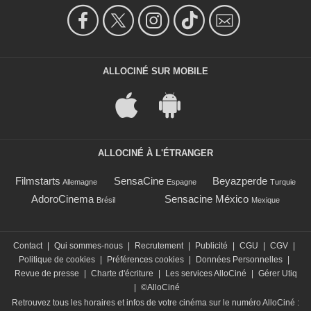
ALLOCINÉ SUR MOBILE
ALLOCINÉ À L'ÉTRANGER
Filmstarts
SensaCine
Beyazperde
Allemagne
Espagne
Turquie
AdoroCinema
Sensacine México
Brésil
Mexique
Contact
|
Qui sommes-nous
|
Recrutement
|
Publicité
|
CGU
|
CGV
|
Politique de cookies
|
Préférences cookies
|
Données Personnelles
|
Revue de presse
|
Charte d'écriture
|
Les services AlloCiné
|
Gérer Utiq
|
©AlloCiné
Retrouvez tous les horaires et infos de votre cinéma sur le numéro AlloCiné :