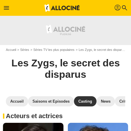
profil
menu
search
Accueil
Séries
Séries TV les plus populaires
Les Zygs, le secret des disparus
Les Zygs, le secret des
disparus
Accueil
Saisons et Episodes
Casting
News
Critiq
Acteurs et actrices