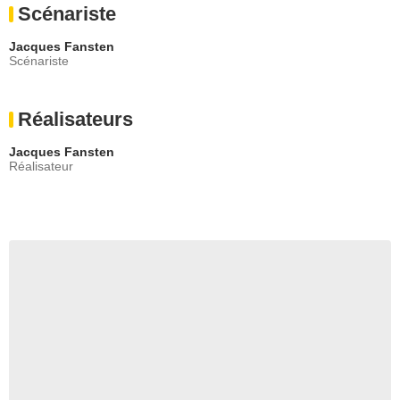
Scénariste
- 1 Episode :
1
Claude Sérillon
Jacques Fansten
Carbonieux
Scénariste
- 1 Episode :
2
Réalisateurs
Jacques Fansten
Réalisateur