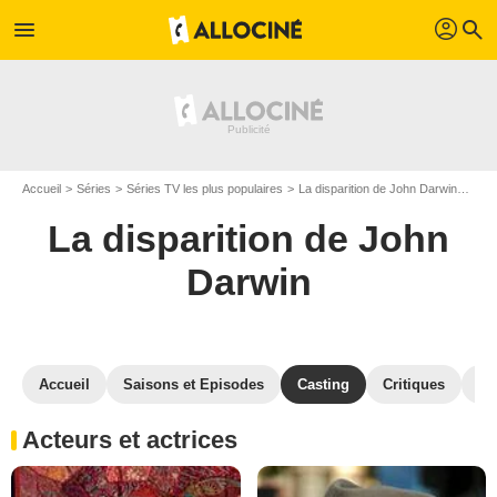
profil
menu
search
Accueil
Séries
Séries TV les plus populaires
La disparition de John Darwin
La d
La disparition de John
Darwin
Accueil
Saisons et Episodes
Casting
Critiques
Ré
Acteurs et actrices