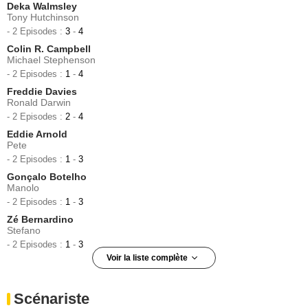
Deka Walmsley
Tony Hutchinson
- 2 Episodes :
3
-
4
Colin R. Campbell
Michael Stephenson
- 2 Episodes :
1
-
4
Freddie Davies
Ronald Darwin
- 2 Episodes :
2
-
4
Eddie Arnold
Pete
- 2 Episodes :
1
-
3
Gonçalo Botelho
Manolo
- 2 Episodes :
1
-
3
Zé Bernardino
Stefano
- 2 Episodes :
1
-
3
Voir la liste complète
Andrew Lancel
Paul Sampson
Scénariste
- 2 Episodes :
3
-
4