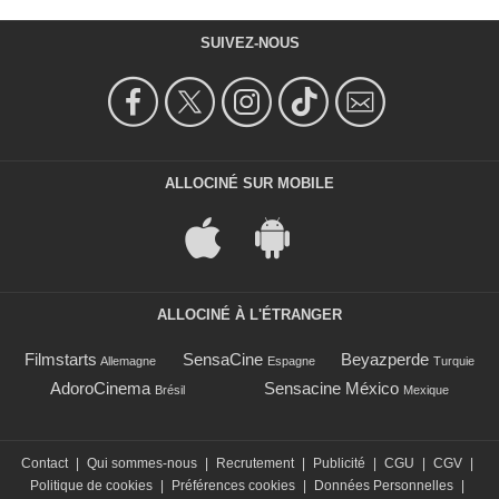
SUIVEZ-NOUS
ALLOCINÉ SUR MOBILE
ALLOCINÉ À L'ÉTRANGER
Filmstarts
SensaCine
Beyazperde
Allemagne
Espagne
Turquie
AdoroCinema
Sensacine México
Brésil
Mexique
Contact
|
Qui sommes-nous
|
Recrutement
|
Publicité
|
CGU
|
CGV
|
Politique de cookies
|
Préférences cookies
|
Données Personnelles
|