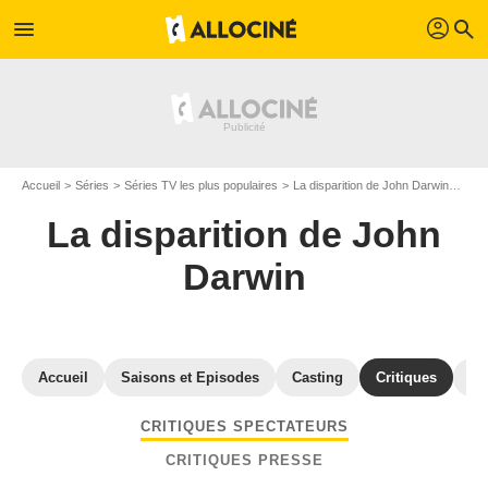
profil
menu
search
Accueil
Séries
Séries TV les plus populaires
La disparition de John Darwin
Avis
La disparition de John
Darwin
Accueil
Saisons et Episodes
Casting
Critiques
Ré
CRITIQUES SPECTATEURS
CRITIQUES PRESSE