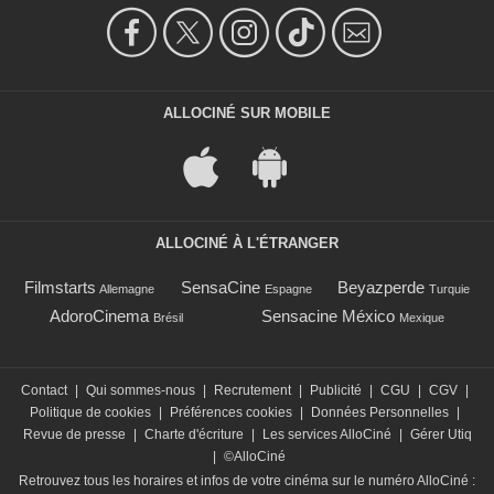
ALLOCINÉ SUR MOBILE
ALLOCINÉ À L'ÉTRANGER
Filmstarts
SensaCine
Beyazperde
Allemagne
Espagne
Turquie
AdoroCinema
Sensacine México
Brésil
Mexique
Contact
|
Qui sommes-nous
|
Recrutement
|
Publicité
|
CGU
|
CGV
|
Politique de cookies
|
Préférences cookies
|
Données Personnelles
|
Revue de presse
|
Charte d'écriture
|
Les services AlloCiné
|
Gérer Utiq
|
©AlloCiné
Retrouvez tous les horaires et infos de votre cinéma sur le numéro AlloCiné :