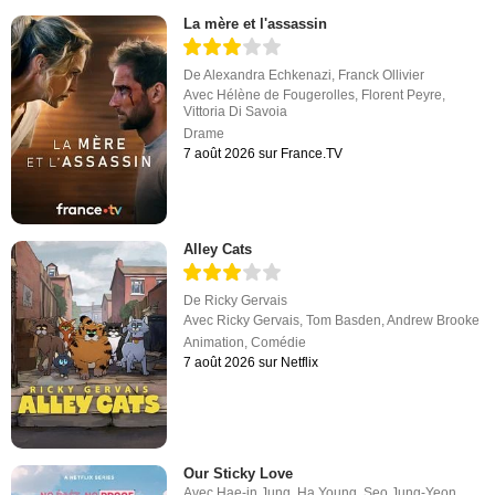
La mère et l'assassin
De
Alexandra Echkenazi
,
Franck Ollivier
Avec
Hélène de Fougerolles
,
Florent Peyre
,
Vittoria Di Savoia
Drame
7 août 2026 sur France.TV
Alley Cats
De
Ricky Gervais
Avec
Ricky Gervais
,
Tom Basden
,
Andrew Brooke
Animation
,
Comédie
7 août 2026 sur Netflix
Our Sticky Love
Avec
Hae-in Jung
,
Ha Young
,
Seo Jung-Yeon