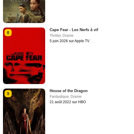
Cape Fear - Les Nerfs à vif
8
Thriller
,
Drame
5 juin 2026 sur Apple TV
House of the Dragon
9
Fantastique
,
Drame
21 août 2022 sur HBO