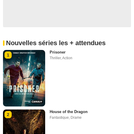
Nouvelles séries les + attendues
Prisoner
1
Thriller
,
Action
House of the Dragon
2
Fantastique
,
Drame