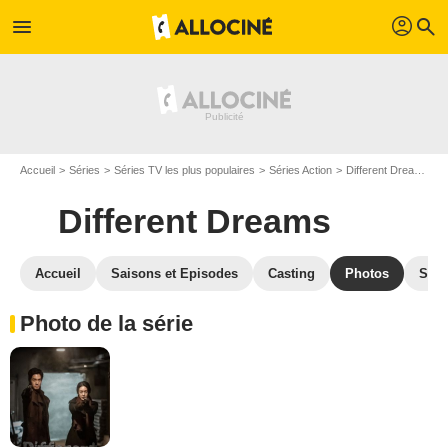
profil
menu
search
Accueil
Séries
Séries TV les plus populaires
Séries Action
Different Dreams
Different Dreams
Accueil
Saisons et Episodes
Casting
Photos
Séri
Photo de la série