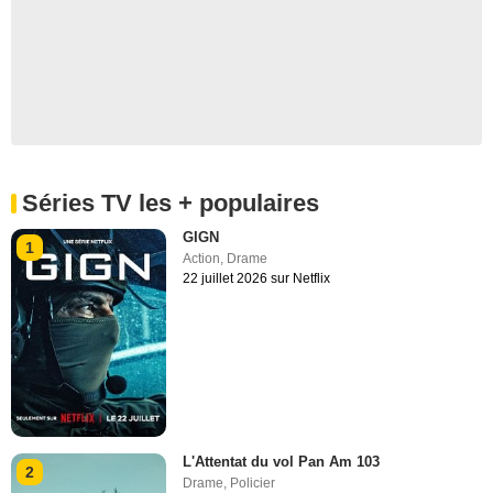
Séries TV les + populaires
GIGN
1
Action
,
Drame
22 juillet 2026 sur Netflix
L'Attentat du vol Pan Am 103
2
Drame
,
Policier