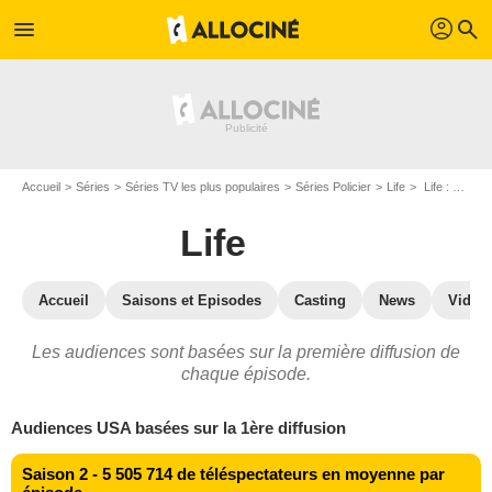
profil
menu
search
Accueil
Séries
Séries TV les plus populaires
Séries Policier
Life
Life : audiences TV
Life
Accueil
Saisons et Episodes
Casting
News
Vidéo
Les audiences sont basées sur la première diffusion de
chaque épisode.
Audiences USA basées sur la 1ère diffusion
Saison 2 - 5 505 714 de téléspectateurs en moyenne par