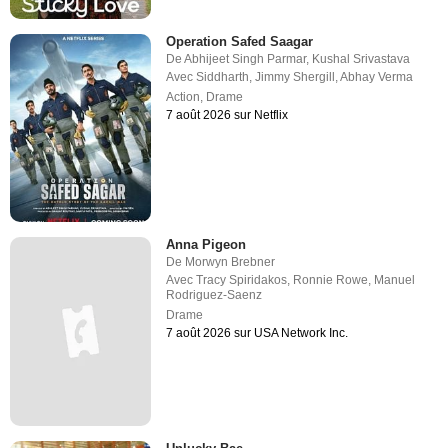
Operation Safed Saagar
De
Abhijeet Singh Parmar
,
Kushal Srivastava
Avec
Siddharth
,
Jimmy Shergill
,
Abhay Verma
Action
,
Drame
7 août 2026 sur Netflix
Anna Pigeon
De
Morwyn Brebner
Avec
Tracy Spiridakos
,
Ronnie Rowe
,
Manuel
Rodriguez-Saenz
Drame
7 août 2026 sur USA Network Inc.