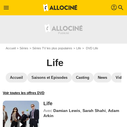
profil
menu
search
Accueil
Séries
Séries TV les plus populaires
Life
DVD Life
Life
Accueil
Saisons et Episodes
Casting
News
Vidéo
Voir toutes les offres DVD
Life
Avec
Damian Lewis
,
Sarah Shahi
,
Adam
Arkin