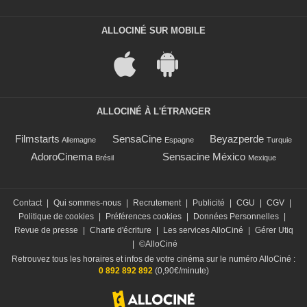
ALLOCINÉ SUR MOBILE
ALLOCINÉ À L'ÉTRANGER
Filmstarts
SensaCine
Beyazperde
Allemagne
Espagne
Turquie
AdoroCinema
Sensacine México
Brésil
Mexique
Contact
|
Qui sommes-nous
|
Recrutement
|
Publicité
|
CGU
|
CGV
|
Politique de cookies
|
Préférences cookies
|
Données Personnelles
|
Revue de presse
|
Charte d'écriture
|
Les services AlloCiné
|
Gérer Utiq
|
©AlloCiné
Retrouvez tous les horaires et infos de votre cinéma sur le numéro AlloCiné :
0 892 892 892
(0,90€/minute)