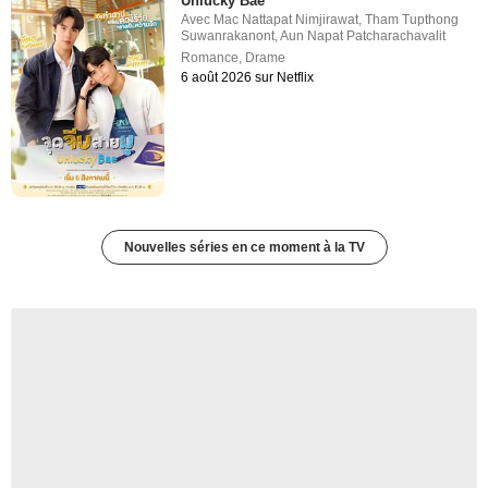
Unlucky Bae
Avec
Mac Nattapat Nimjirawat
,
Tham Tupthong
Suwanrakanont
,
Aun Napat Patcharachavalit
Romance
,
Drame
6 août 2026 sur Netflix
Nouvelles séries en ce moment à la TV